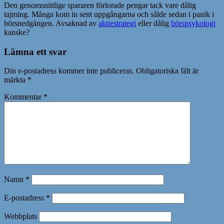
Den genomsnittlige spararen förlorade pengar tack vare dålig
tajming. Många kom in sent uppgångarna och sålde sedan i panik i
börsnedgången. Avsaknad av
aktiestrategi
eller dålig
börspsykologi
kanske?
Lämna ett svar
Din e-postadress kommer inte publiceras.
Obligatoriska fält är
märkta
*
Kommentar
*
Namn
*
E-postadress
*
Webbplats