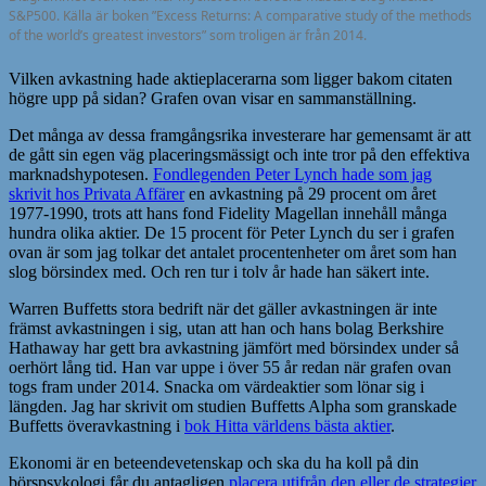
S&P500. Källa är boken ”Excess Returns: A comparative study of the methods
of the world’s greatest investors” som troligen är från 2014.
Vilken avkastning hade aktieplacerarna som ligger bakom citaten
högre upp på sidan? Grafen ovan visar en sammanställning.
Det många av dessa framgångsrika investerare har gemensamt är att
de gått sin egen väg placeringsmässigt och inte tror på den effektiva
marknadshypotesen.
Fondlegenden Peter Lynch hade som jag
skrivit hos Privata Affärer
en avkastning på 29 procent om året
1977-1990, trots att hans fond Fidelity Magellan innehåll många
hundra olika aktier. De 15 procent för Peter Lynch du ser i grafen
ovan är som jag tolkar det antalet procentenheter om året som han
slog börsindex med. Och ren tur i tolv år hade han säkert inte.
Warren Buffetts stora bedrift när det gäller avkastningen är inte
främst avkastningen i sig, utan att han och hans bolag Berkshire
Hathaway har gett bra avkastning jämfört med börsindex under så
oerhört lång tid. Han var uppe i över 55 år redan när grafen ovan
togs fram under 2014. Snacka om värdeaktier som lönar sig i
längden. Jag har skrivit om studien Buffetts Alpha som granskade
Buffetts överavkastning i
bok Hitta världens bästa aktier
.
Ekonomi är en beteendevetenskap och ska du ha koll på din
börspsykologi får du antagligen
placera utifrån den eller de strategier