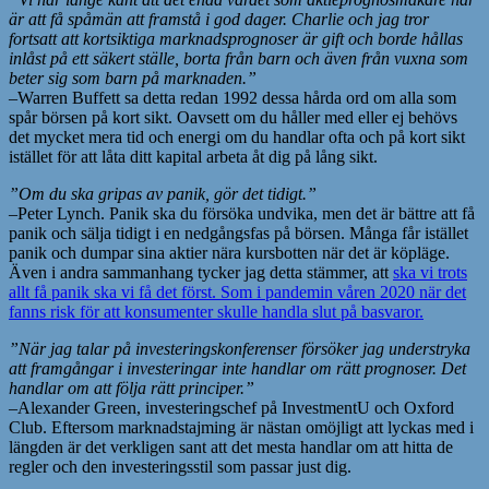
är att få spåmän att framstå i god dager. Charlie och jag tror
fortsatt att kortsiktiga marknadsprognoser är gift och borde hållas
inlåst på ett säkert ställe, borta från barn och även från vuxna som
beter sig som barn på marknaden.”
–Warren Buffett sa detta redan 1992 dessa hårda ord om alla som
spår börsen på kort sikt. Oavsett om du håller med eller ej behövs
det mycket mera tid och energi om du handlar ofta och på kort sikt
istället för att låta ditt kapital arbeta åt dig på lång sikt.
”Om du ska gripas av panik, gör det tidigt.”
–Peter Lynch. Panik ska du försöka undvika, men det är bättre att få
panik och sälja tidigt i en nedgångsfas på börsen. Många får istället
panik och dumpar sina aktier nära kursbotten när det är köpläge.
Även i andra sammanhang tycker jag detta stämmer, att
ska vi trots
allt få panik ska vi få det först. Som i pandemin våren 2020 när det
fanns risk för att konsumenter skulle handla slut på basvaror.
”När jag talar på investeringskonferenser försöker jag understryka
att framgångar i investeringar inte handlar om rätt prognoser. Det
handlar om att följa rätt principer.”
–Alexander Green, investeringschef på InvestmentU och Oxford
Club. Eftersom marknadstajming är nästan omöjligt att lyckas med i
längden är det verkligen sant att det mesta handlar om att hitta de
regler och den investeringsstil som passar just dig.