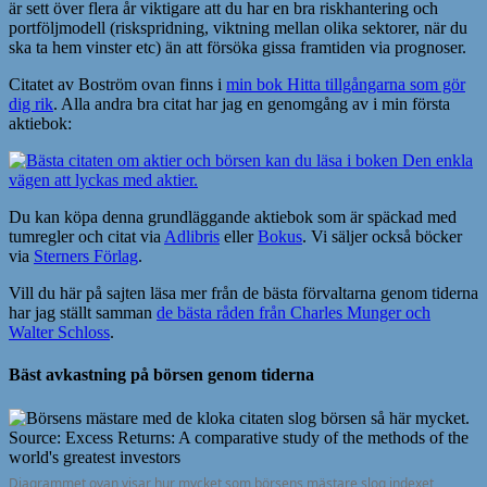
är sett över flera år viktigare att du har en bra riskhantering och
portföljmodell (riskspridning, viktning mellan olika sektorer, när du
ska ta hem vinster etc) än att försöka gissa framtiden via prognoser.
Citatet av Boström ovan finns i
min bok Hitta tillgångarna som gör
dig rik
. Alla andra bra citat har jag en genomgång av i min första
aktiebok:
Du kan köpa denna grundläggande aktiebok som är späckad med
tumregler och citat via
Adlibris
eller
Bokus
. Vi säljer också böcker
via
Sterners Förlag
.
Vill du här på sajten läsa mer från de bästa förvaltarna genom tiderna
har jag ställt samman
de bästa råden från Charles Munger och
Walter Schloss
.
Bäst avkastning på börsen genom tiderna
Diagrammet ovan visar hur mycket som börsens mästare slog indexet