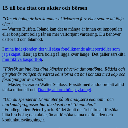
15 till bra citat om aktier och börsen
”Om ett bolag är bra kommer aktiekursen förr eller senare att följa
efter.”
— Warren Buffett. Ibland kan det ta många år innan ett impopulärt
eller bortglömt bolag får en mer välförtjänt värdering. Du behöver
därför tid och tålamod.
I
mina indexfonder, det vill säga fondliknande aktieportföljer som
jag skapat
, låter jag bra bolag få ligga kvar länge. Det gäller särskilt i
min fiktiva basportfölj
.
”Försök att inte låta dina känslor påverka ditt omdöme. Rädsla och
girighet är troligen de värsta känslorna att ha i kontakt med köp och
försäljningar av aktier.”
— Mästerplaceraren Walter Schloss. Försök med andra ord att alltid
tänka rationellt och
lära dig allt om börspsykologi
.
”Om du spenderar 13 minuter på att analysera ekonomi- och
marknadsprognoser har du slösat bort 10 minuter.”
–Fondlegenden Peter Lynch. Rådet är att det är bättre att försöka
hitta bra bolag och aktier, än att försöka tajma marknaden och
konjunktursvängningar.