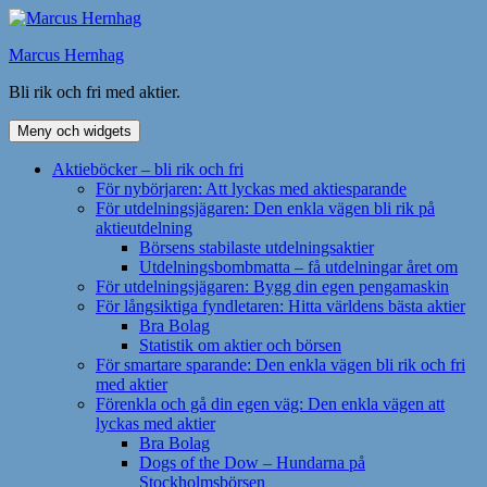
Hoppa
till
Marcus Hernhag
innehåll
Bli rik och fri med aktier.
Meny och widgets
Aktieböcker – bli rik och fri
För nybörjaren: Att lyckas med aktiesparande
För utdelningsjägaren: Den enkla vägen bli rik på
aktieutdelning
Börsens stabilaste utdelningsaktier
Utdelningsbombmatta – få utdelningar året om
För utdelningsjägaren: Bygg din egen pengamaskin
För långsiktiga fyndletaren: Hitta världens bästa aktier
Bra Bolag
Statistik om aktier och börsen
För smartare sparande: Den enkla vägen bli rik och fri
med aktier
Förenkla och gå din egen väg: Den enkla vägen att
lyckas med aktier
Bra Bolag
Dogs of the Dow – Hundarna på
Stockholmsbörsen