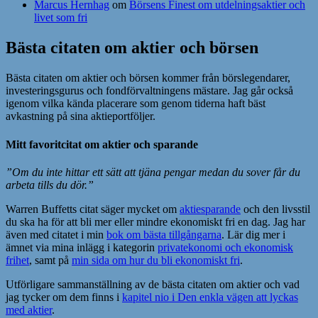
Marcus Hernhag
om
Börsens Finest om utdelningsaktier och
livet som fri
Bästa citaten om aktier och börsen
Bästa citaten om aktier och börsen kommer från börslegendarer,
investeringsgurus och fondförvaltningens mästare. Jag går också
igenom vilka kända placerare som genom tiderna haft bäst
avkastning på sina aktieportföljer.
Mitt favoritcitat om aktier och sparande
”Om du inte hittar ett sätt att tjäna pengar medan du sover
får du
arbeta tills du dör.”
Warren Buffetts citat säger mycket om
aktiesparande
och den livsstil
du ska ha för att bli mer eller mindre ekonomiskt fri en dag. Jag har
även med citatet i min
bok om bästa tillgångarna
. Lär dig mer i
ämnet via mina inlägg i kategorin
privatekonomi och ekonomisk
frihet
, samt på
min sida om hur du bli ekonomiskt fri
.
Utförligare sammanställning av de bästa citaten om aktier och vad
jag tycker om dem finns i
kapitel nio i Den enkla vägen att lyckas
med aktier
.