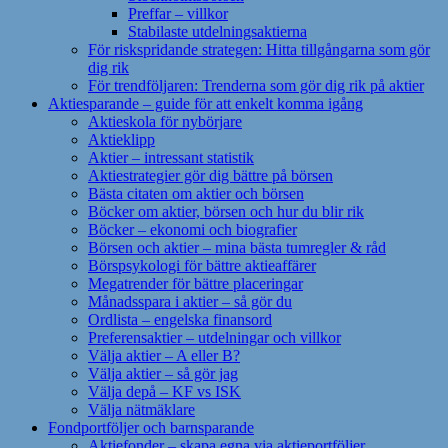
Preffar – villkor
Stabilaste utdelningsaktierna
För riskspridande strategen: Hitta tillgångarna som gör
dig rik
För trendföljaren: Trenderna som gör dig rik på aktier
Aktiesparande – guide för att enkelt komma igång
Aktieskola för nybörjare
Aktieklipp
Aktier – intressant statistik
Aktiestrategier gör dig bättre på börsen
Bästa citaten om aktier och börsen
Böcker om aktier, börsen och hur du blir rik
Böcker – ekonomi och biografier
Börsen och aktier – mina bästa tumregler & råd
Börspsykologi för bättre aktieaffärer
Megatrender för bättre placeringar
Månadsspara i aktier – så gör du
Ordlista – engelska finansord
Preferensaktier – utdelningar och villkor
Välja aktier – A eller B?
Välja aktier – så gör jag
Välja depå – KF vs ISK
Välja nätmäklare
Fondportföljer och barnsparande
Aktiefonder – skapa egna via aktieportföljer