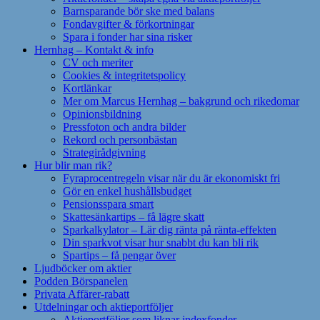
Barnsparande bör ske med balans
Fondavgifter & förkortningar
Spara i fonder har sina risker
Hernhag – Kontakt & info
CV och meriter
Cookies & integritetspolicy
Kortlänkar
Mer om Marcus Hernhag – bakgrund och rikedomar
Opinionsbildning
Pressfoton och andra bilder
Rekord och personbästan
Strategirådgivning
Hur blir man rik?
Fyraprocentregeln visar när du är ekonomiskt fri
Gör en enkel hushållsbudget
Pensionsspara smart
Skattesänkartips – få lägre skatt
Sparkalkylator – Lär dig ränta på ränta-effekten
Din sparkvot visar hur snabbt du kan bli rik
Spartips – få pengar över
Ljudböcker om aktier
Podden Börspanelen
Privata Affärer-rabatt
Utdelningar och aktieportföljer
Aktieportföljer som liknar indexfonder