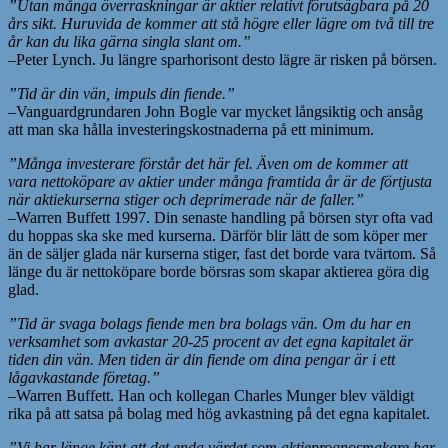
”Utan många överraskningar är aktier relativt förutsägbara på 20
års sikt. Huruvida de kommer att stå högre eller lägre om två till tre
år kan du lika gärna singla slant om.”
–Peter Lynch. Ju längre sparhorisont desto lägre är risken på börsen.
”Tid är din vän, impuls din fiende.”
–Vanguardgrundaren John Bogle var mycket långsiktig och ansåg
att man ska hålla investeringskostnaderna på ett minimum.
”Många investerare förstår det här fel. Även om de kommer att
vara nettoköpare av aktier under många framtida år är de förtjusta
när aktiekurserna stiger och deprimerade när de faller.”
–Warren Buffett 1997. Din senaste handling på börsen styr ofta vad
du hoppas ska ske med kurserna. Därför blir lätt de som köper mer
än de säljer glada när kurserna stiger, fast det borde vara tvärtom. Så
länge du är nettoköpare borde börsras som skapar aktierea göra dig
glad.
”Tid är svaga bolags fiende men bra bolags vän. Om du har en
verksamhet som avkastar 20-25 procent av det egna kapitalet är
tiden din vän. Men tiden är din fiende om dina pengar är i ett
lågavkastande företag.”
–Warren Buffett. Han och kollegan Charles Munger blev väldigt
rika på att satsa på bolag med hög avkastning på det egna kapitalet.
”Vi har länge känt att det enda värdet som aktieprognosmakare har