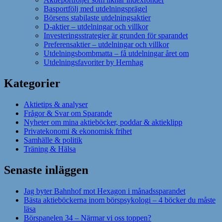
Basportfölj med utdelningsprägel
Börsens stabilaste utdelningsaktier
D-aktier – utdelningar och villkor
Investeringsstrategier är grunden för sparandet
Preferensaktier – utdelningar och villkor
Utdelningsbombmatta – få utdelningar året om
Utdelningsfavoriter by Hernhag
Kategorier
Aktietips & analyser
Frågor & Svar om Sparande
Nyheter om mina aktieböcker, poddar & aktieklipp
Privatekonomi & ekonomisk frihet
Samhälle & politik
Träning & Hälsa
Senaste inläggen
Jag byter Bahnhof mot Hexagon i månadssparandet
Bästa aktieböckerna inom börspsykologi – 4 böcker du måste
läsa
Börspanelen 34 – Närmar vi oss toppen?