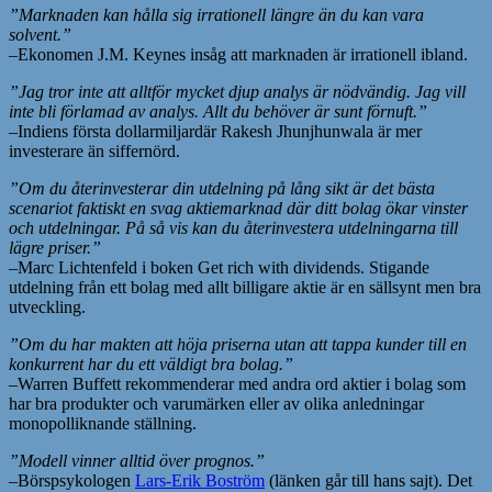
”Marknaden kan hålla sig irrationell längre än du kan vara
solvent.”
–Ekonomen J.M. Keynes insåg att marknaden är irrationell ibland.
”Jag tror inte att alltför mycket djup analys är nödvändig. Jag vill
inte bli förlamad av analys. Allt du behöver är sunt förnuft.”
–Indiens första dollarmiljardär Rakesh Jhunjhunwala är mer
investerare än siffernörd.
”Om du återinvesterar din utdelning på lång sikt är det bästa
scenariot faktiskt en svag aktiemarknad där ditt bolag ökar vinster
och utdelningar. På så vis kan du återinvestera utdelningarna till
lägre priser.”
–Marc Lichtenfeld i boken Get rich with dividends. Stigande
utdelning från ett bolag med allt billigare aktie är en sällsynt men bra
utveckling.
”Om du har makten att höja priserna utan att tappa kunder till en
konkurrent har du ett väldigt bra bolag.”
–Warren Buffett rekommenderar med andra ord aktier i bolag som
har bra produkter och varumärken eller av olika anledningar
monopolliknande ställning.
”Modell vinner alltid över prognos.”
–Börspsykologen
Lars-Erik Boström
(länken går till hans sajt). Det