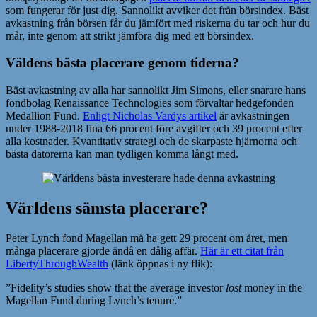
som fungerar för just dig. Sannolikt avviker det från börsindex. Bäst
avkastning från börsen får du jämfört med riskerna du tar och hur du
mår, inte genom att strikt jämföra dig med ett börsindex.
Väldens bästa placerare genom tiderna?
Bäst avkastning av alla har sannolikt Jim Simons, eller snarare hans
fondbolag Renaissance Technologies som förvaltar hedgefonden
Medallion Fund.
Enligt Nicholas Vardys artikel
är avkastningen
under 1988-2018 fina 66 procent före avgifter och 39 procent efter
alla kostnader. Kvantitativ strategi och de skarpaste hjärnorna och
bästa datorerna kan man tydligen komma långt med.
Världens sämsta placerare?
Peter Lynch fond Magellan må ha gett 29 procent om året, men
många placerare gjorde ändå en dålig affär.
Här är ett citat från
LibertyThroughWealth
(länk öppnas i ny flik):
”Fidelity’s studies show that the average investor
lost
money in the
Magellan Fund during Lynch’s tenure.”