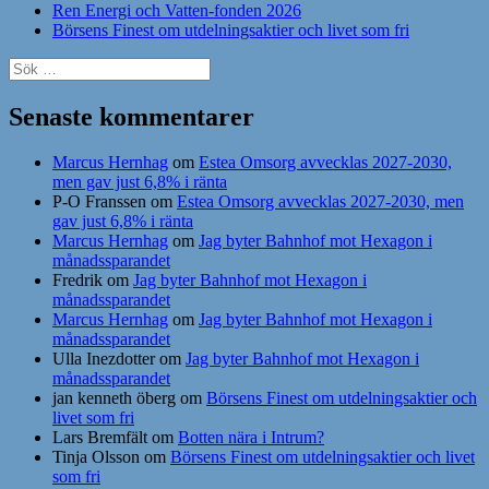
Ren Energi och Vatten-fonden 2026
Börsens Finest om utdelningsaktier och livet som fri
Sök
efter:
Senaste kommentarer
Marcus Hernhag
om
Estea Omsorg avvecklas 2027-2030,
men gav just 6,8% i ränta
P-O Franssen
om
Estea Omsorg avvecklas 2027-2030, men
gav just 6,8% i ränta
Marcus Hernhag
om
Jag byter Bahnhof mot Hexagon i
månadssparandet
Fredrik
om
Jag byter Bahnhof mot Hexagon i
månadssparandet
Marcus Hernhag
om
Jag byter Bahnhof mot Hexagon i
månadssparandet
Ulla Inezdotter
om
Jag byter Bahnhof mot Hexagon i
månadssparandet
jan kenneth öberg
om
Börsens Finest om utdelningsaktier och
livet som fri
Lars Bremfält
om
Botten nära i Intrum?
Tinja Olsson
om
Börsens Finest om utdelningsaktier och livet
som fri