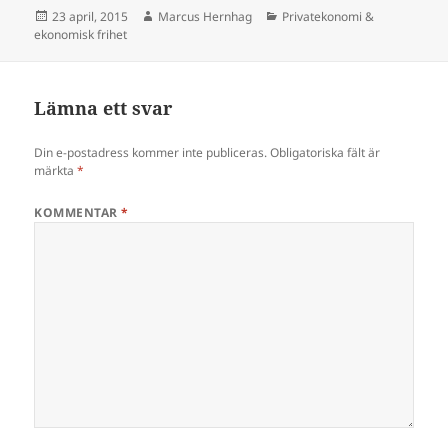
Postat
Författare
Kategorier
23 april, 2015
Marcus Hernhag
Privatekonomi &
ekonomisk frihet
Lämna ett svar
Din e-postadress kommer inte publiceras.
Obligatoriska fält är
märkta
*
KOMMENTAR
*