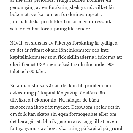
är lite trist periodvis. Tidigt i boken kommer en
genomgång av en forskningsbakgrund, vilket får
boken att verka som en forskningsuppsats.
Journalistiska produkter börjar med intressanta
saker och har fördjupning lite senare.
Nåväl, en slutsats av Pikettys forskning är tydligen
att det är främst ökade löneinkomster och inte
kapitalinkomster som fick skillnaderna i inkomst att
öka i främst USA men också Frankrike under 90-
talet och 00-talet.
En annan slutsats är att det kan bli problem om
avkastning på kapital långsiktigt är större än
tillväxten i ekonomin. Nu hänger de båda
faktorerna ihop rätt mycket. Dessutom spelar det in
om folk kan skapa sin egen förmögenhet eller om
det bara går att bli rik genom arv. Lägg till att även
fattiga gynnas av hög avkastning på kapital på grund