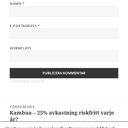
NAMN
*
E-POSTADRESS
*
WEBBPLATS
(Spamcheck Enabled)
Inläggsnavigering
FÖREGÅENDE
Kambua – 25% avkastning riskfritt varje
Föregående
år?
inlägg: