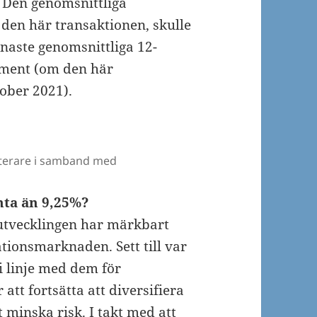
 Den genomsnittliga
 den här transaktionen, skulle
enaste genomsnittliga 12-
ment (om den här
tober 2021).
esterare i samband med
änta än 9,25%?
tvecklingen har märkbart
tionsmarknaden. Sett till var
i linje med dem för
tt fortsätta att diversifiera
t minska risk. I takt med att