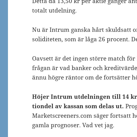
Detta då 13,50 kr per aktie gånger ant
totalt utdelning.
Nu är Intrum ganska hårt skuldsatt o
soliditeten, som är låga 26 procent. D
Oavsett är det ingen större match för
frågan är vad banker och kreditvärderi
ännu högre räntor om de fortsätter h
Höjer Intrum utdelningen till 14 kr
tiondel av kassan som delas ut.
Pro
Marketscreeners.com säger fortsatt h
gamla prognoser. Vad vet jag.