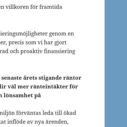
n villkoren för framtida
nsieringsmöjligheter genom en
r, precis som vi har gjort
ierad och proaktiv finansiering
senaste årets stigande räntor
ir väl mer ränteintäkter för
ch lönsamhet på
jön förväntas leda till ökad
kat inflöde av nya ärenden,