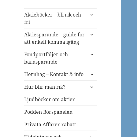
expandera
Aktieböcker – bli rik och
undermeny
fri
expandera
Aktiesparande – guide för
undermeny
att enkelt komma igång
expandera
Fondportföljer och
undermeny
barnsparande
expandera
Hernhag – Kontakt & info
undermeny
expandera
Hur blir man rik?
undermeny
Ljudböcker om aktier
Podden Börspanelen
Privata Affärer-rabatt
expandera