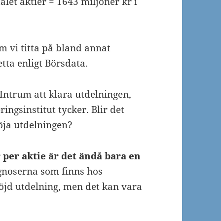
alet aktier = 1643 miljoner kr i
m vi titta på bland annat
etta enligt Börsdata.
 Intrum att klara utdelningen,
ngsinstitut tycker. Blir det
öja utdelningen?
 per aktie är det ändå bara en
gnoserna som finns hos
öjd utdelning, men det kan vara