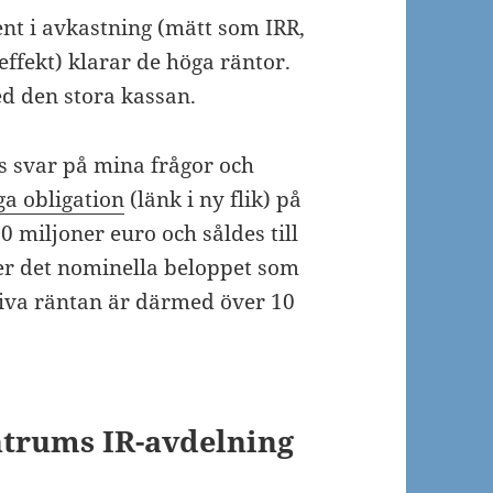
ent i avkastning (mätt som IRR,
-effekt) klarar de höga räntor.
ed den stora kassan.
s svar på mina frågor och
a obligation
(länk i ny flik) på
0 miljoner euro och såldes till
der det nominella beloppet som
tiva räntan är därmed över 10
Intrums IR-avdelning