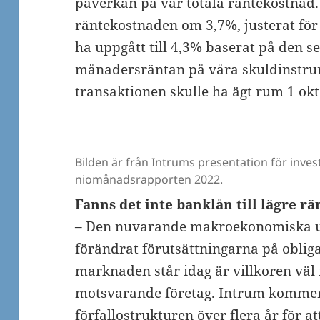
påverkan på vår totala räntekostnad.
räntekostnaden om 3,7%, justerat för
ha uppgått till 4,3% baserat på den s
månadersräntan på våra skuldinstru
transaktionen skulle ha ägt rum 1 ok
Bilden är från Intrums presentation för inv
niomånadsrapporten 2022.
Fanns det inte banklån till lägre r
– Den nuvarande makroekonomiska u
förändrat förutsättningarna på obliga
marknaden står idag är villkoren väl 
motsvarande företag. Intrum kommer a
förfallostrukturen över flera år för at