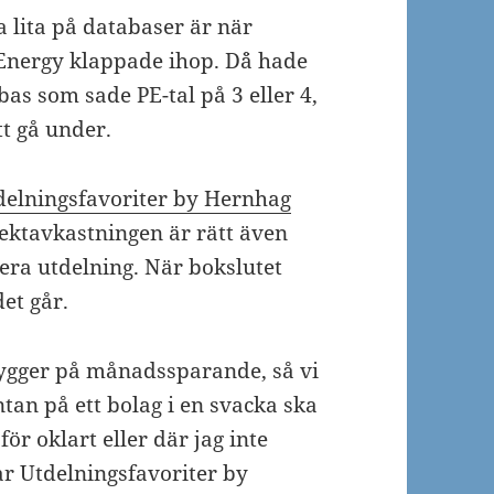
a lita på databaser är när
Energy klappade ihop. D¨å hade
bas som sade PE-tal på 3 eller 4,
tt gå under.
elningsfavoriter by Hernhag
ektavkastningen är rätt även
ra utdelning. När bokslutet
et går.
ygger på månadssparande, så vi
ntan på ett bolag i en svacka ska
för oklart eller där jag inte
ar Utdelningsfavoriter by