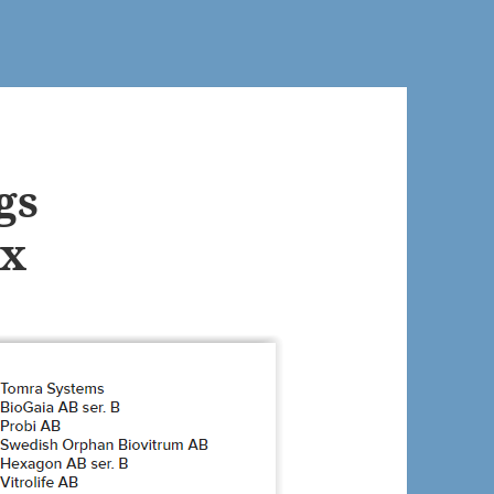
gs
ex