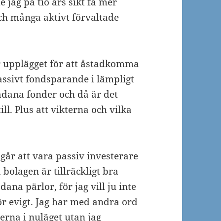
e jag på tio års sikt få mer
och många aktivt förvaltade
r upplägget för att åstadkomma
passivt fondsparande i lämpligt
 sådana fonder och då är det
ll. Plus att vikterna och vilka
t går att vara passiv investerare
bolagen är tillräckligt bra
dana pärlor, för jag vill ju inte
ör evigt. Jag har med andra ord
erna i nuläget utan jag