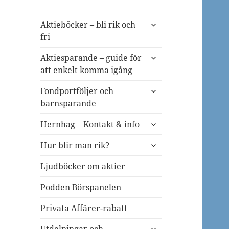
expandera
Aktieböcker – bli rik och
undermeny
fri
expandera
Aktiesparande – guide för
undermeny
att enkelt komma igång
expandera
Fondportföljer och
undermeny
barnsparande
expandera
Hernhag – Kontakt & info
undermeny
expandera
Hur blir man rik?
undermeny
Ljudböcker om aktier
Podden Börspanelen
Privata Affärer-rabatt
expandera