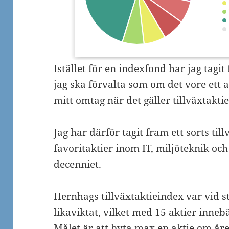
Istället för en indexfond har jag tagi
jag ska förvalta som om det vore ett a
mitt omtag när det gäller tillväxtaktie
Jag har därför tagit fram ett sorts ti
favoritaktier inom IT, miljöteknik o
decenniet.
Hernhags tillväxtaktieindex var vid s
likaviktat, vilket med 15 aktier innebä
Målet är att byta max en aktie om åre