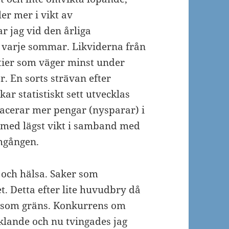
er mer i vikt av
ar jag vid den årliga
 varje sommar. Likviderna från
ktier som väger minst under
r. En sorts strävan efter
ukar statistiskt sett utvecklas
lacerar mer pengar (nysparar) i
e med lägst vikt i samband med
mgången.
 och hälsa. Saker som
t. Detta efter lite huvudbry då
att som gräns. Konkurrens om
cklande och nu tvingades jag