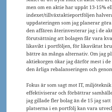
men om en aktie har uppåt 13-15% ell
indexet/tillväxtaktieportföljen halver
uppdateringen som jag planerar göra
den affären återinvesterar jag i de a
förutsättning att bolagen får vara kva
likavikt i portföljen, för likaviktat br
bättre än många alternativ. Om jag p
aktiekorgen ökar jag därför mest i d
den årliga rebalanseringen och geno
Fokus är som sagt mot IT, miljöteknik
effektiviserar och förbättrar samhälle
jag gillade fler bolag än de 15 jag s
platserna i en portfölj kan vara utve