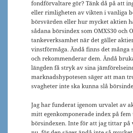
fondförvaltare gör? Tänk då på att i
eller rimligheten av vikten i vanliga
börsvärden eller hur mycket aktien h
sådana börsindex som OMXS30 och O
tankeverksamhet när det gäller aktie
vinstförmåga. Ändå finns det många 
och rekommenderar dem. Ändå brukar
längden få stryk av sina jämförelsein
marknadshypotesen säger att man tr
svagheter inte ska kunna slå börsinde
Jag har funderat igenom urvalet av ak
mitt egenkomponerade index på fem ti
börsindexen. Inte för att jag tittar p
nu, för den säger ändå inte så mycke