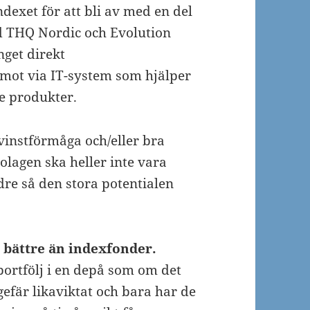
ndexet för att bli av med en del
d THQ Nordic och Evolution
nget direkt
emot via IT-system som hjälper
e produkter.
vinstförmåga och/eller bra
Bolagen ska heller inte vara
dre så den stora potentialen
 bättre än indexfonder.
portfölj i en depå som om det
efär likaviktat och bara har de