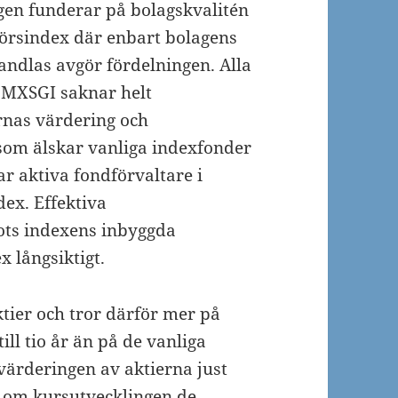
ngen funderar på bolagskvalitén
 börsindex där enbart bolagens
andlas avgör fördelningen. Alla
MXSGI saknar helt
rnas värdering och
som älskar vanliga indexfonder
 aktiva fondförvaltare i
dex. Effektiva
ots indexens inbyggda
x långsiktigt.
tier och tror därför mer på
ll tio år än på de vanliga
å värderingen av aktierna just
t om kursutvecklingen de