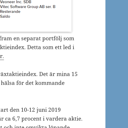
t fram en separat portfölj som
ktieindex. Detta som ett led i
r.
llväxtaktieindex. Det är mina 15
ch hälsa för det kommande
tart den 10-12 juni 2019
r ca 6,7 procent i vardera aktie.
t och inte omvikta löpande,