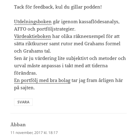
Tack för feedback, kul du gillar podden!
Utdelningsboken
går igenom kassaflödesanalys,
AFFO och portföljstrategier.
Värdeaktieboken
har olika räkneexempel för att
sätta riktkurser samt rutor med Grahams formel
och Grahams tal.
Sen är ju värdering lite subjektivt och metoder och
urval måste anpassas i takt med att tiderna
förändras.
En portfölj med bra bolag
tar jag fram årligen här
på sajten.
SVARA
Åbban
skriver:
11 november, 2017 kl. 18:17