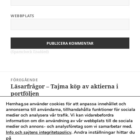
WEBBPLATS
(Spamcheck Enabled)
Inläggsnavigering
FÖREGÅENDE
Läsarfrågor – Tajma köp av aktierna i
Föregående
portföljen
inlägg:
Hernhag.se använder cookies för att anpassa innehållet och
annonserna till användarna, tillhandahålla funktioner för sociala
NÄSTA
medier och analysera vår trafik. Vi kan vidarebefordra
Lite mer om preffläget
Nästa
information om din användning av vår webbplats till de sociala
inlägg:
medier och annons- och analysföretag som vi samarbetar med.
. Andra inställningar hittar du
Info och sajtens integritetspolicy
Cookies & integritetspolicy
på