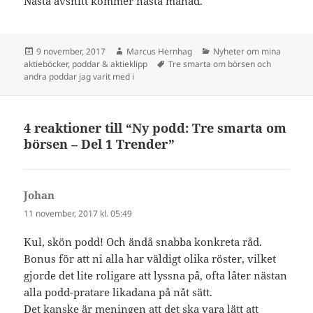
Nästa avsnitt kommer nästa månad.
Postat
Författare
Kategorier
9 november, 2017
Marcus Hernhag
Nyheter om mina
Taggar
aktieböcker, poddar & aktieklipp
Tre smarta om börsen och
andra poddar jag varit med i
4 reaktioner till “Ny podd: Tre smarta om
börsen – Del 1 Trender”
Johan
skriver:
11 november, 2017 kl. 05:49
Kul, skön podd! Och ändå snabba konkreta råd.
Bonus för att ni alla har väldigt olika röster, vilket
gjorde det lite roligare att lyssna på, ofta låter nästan
alla podd-pratare likadana på nåt sätt.
Det kanske är meningen att det ska vara lätt att