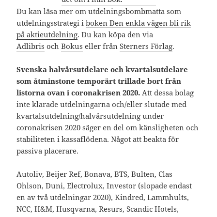
Du kan läsa mer om utdelningsbombmatta som
utdelningsstrategi i
boken Den enkla vägen bli rik
på aktieutdelning
. Du kan köpa den via
Adlibris
och
Bokus
eller från
Sterners Förlag
.
Svenska halvårsutdelare och kvartalsutdelare
som åtminstone temporärt trillade bort från
listorna ovan i coronakrisen 2020.
Att dessa bolag
inte klarade utdelningarna och/eller slutade med
kvartalsutdelning/halvårsutdelning under
coronakrisen 2020 säger en del om känsligheten och
stabiliteten i kassaflödena. Något att beakta för
passiva placerare.
Autoliv, Beijer Ref, Bonava, BTS, Bulten, Clas
Ohlson, Duni, Electrolux, Investor (slopade endast
en av två utdelningar 2020), Kindred, Lammhults,
NCC, H&M, Husqvarna, Resurs, Scandic Hotels,