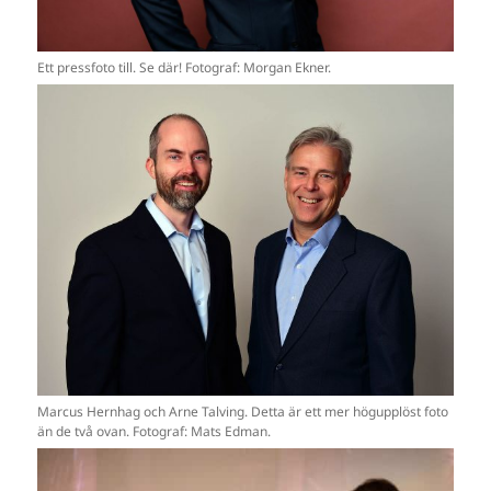
Ett pressfoto till. Se där! Fotograf: Morgan Ekner.
Marcus Hernhag och Arne Talving. Detta är ett mer högupplöst foto
än de två ovan. Fotograf: Mats Edman.