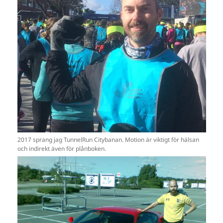
2017 sprang jag TunnelRun Citybanan. Motion är viktigt för hälsan
och indirekt även för plånboken.