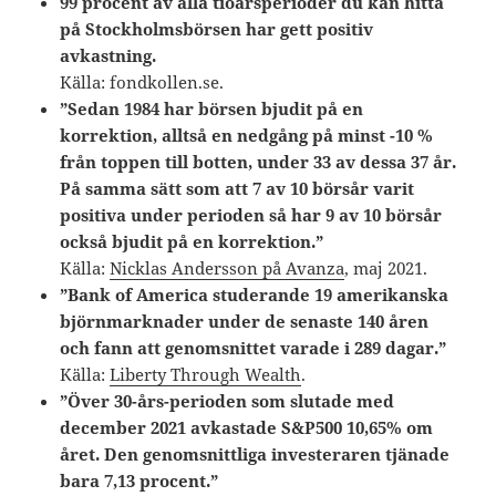
99 procent av alla tioårsperioder du kan hitta
på Stockholmsbörsen har gett positiv
avkastning.
Källa: fondkollen.se.
”Sedan 1984 har börsen bjudit på en
korrektion, alltså en nedgång på minst -10 %
från toppen till botten, under 33 av dessa 37 år.
På samma sätt som att 7 av 10 börsår varit
positiva under perioden så har 9 av 10 börsår
också bjudit på en korrektion.”
Källa:
Nicklas Andersson på Avanza
, maj 2021.
”Bank of America studerande 19 amerikanska
björnmarknader under de senaste 140 åren
och fann att genomsnittet varade i 289 dagar.”
Källa:
Liberty Through Wealth
.
”Över 30-års-perioden som slutade med
december 2021 avkastade S&P500 10,65% om
året. Den genomsnittliga investeraren tjänade
bara 7,13 procent.”