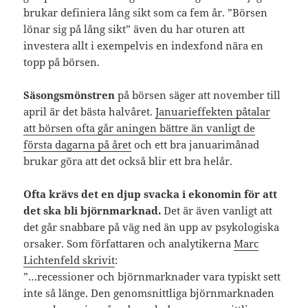
brukar definiera lång sikt som ca fem år. ”Börsen
lönar sig på lång sikt” även du har oturen att
investera allt i exempelvis en indexfond nära en
topp på börsen.
Säsongsmönstren
på börsen säger att november till
april är det bästa halvåret.
Januarieffekten påtalar
att börsen ofta går aningen bättre än vanligt de
första dagarna på året
och ett bra januarimånad
brukar göra att det också blir ett bra helår.
Ofta krävs det en djup svacka i ekonomin för att
det ska bli björnmarknad.
Det är även vanligt att
det går snabbare på väg ned än upp av psykologiska
orsaker. Som författaren och analytikerna
Marc
Lichtenfeld skrivit
:
”…recessioner och björnmarknader vara typiskt sett
inte så länge. Den genomsnittliga björnmarknaden