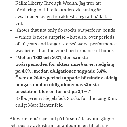
Källa: Liberty Through Wealth. Jag tror att
förklaringen till folks underavkastning är
avsaknaden av
en bra aktiestrategi att hålla fast
vid
.
shows that not only do stocks outperform bonds
– which is not a surprise – but also, over periods
of 10 years and longer, stocks’ worst performance
was better than the worst performance of bonds.
”Mellan 1802 och 2021, den sämsta
tioårsperioden för aktier innebar en nedgång
på 4,0%, medan obligationer tappade 5,4%.
Över en 20-årsperiod tappade börsindex aldrig
pengar, medan obligationernas sämsta
prestation blev en förlust på 3,1%.”
Källa: Jeremy Siegels bok Stocks for the Long Run,
enligt Marc Lichtenfeld.
Att varje femårsperiod på börsen åtta av nio gånger
gett positiv avkastning är anledningen till att jag