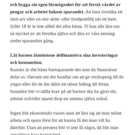
och bygga sin egen förmögenhet för att förstå värdet av
pengar och arbetet bakom sparandet
. Att bara överlåta ett
stort arv eller en stor aktie- eller fondportfölj när ett barn
fyller 18 år är inte alltid det allra bästa. Vi kan alla lära oss
så mycket av att försöka själva och lära av våra misstag
under sparandets gång.
Låt barnen åtminstone delfinansiera sina investeringar
och konsumtion.
Kanske är ditt bästa barnsparande det som du finansierar
delar av. Oavsett om det handlar om att ge veckopeng till de
yngre eller för de lite äldre ett större bidrag till första
bostaden bör vi ställa krav på att barnen ska ha gjort sitt,
arbetat och/eller sparat ihop en summa själva också.
Ingen blir ekonomiskt vuxen utan att lära sig att man måste
arbeta och spara först för att kunna få det man vill ha
därefter. Utan att prestera bör vi inte få något, då blir man
antagligen bara bortskämd.