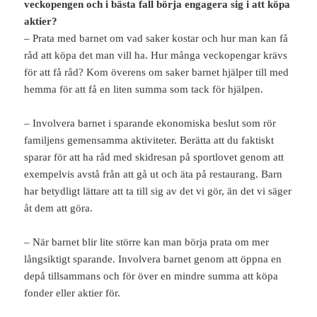
veckopengen och i bästa fall börja engagera sig i att köpa
aktier?
– Prata med barnet om vad saker kostar och hur man kan få
råd att köpa det man vill ha. Hur många veckopengar krävs
för att få råd? Kom överens om saker barnet hjälper till med
hemma för att få en liten summa som tack för hjälpen.
– Involvera barnet i sparande ekonomiska beslut som rör
familjens gemensamma aktiviteter. Berätta att du faktiskt
sparar för att ha råd med skidresan på sportlovet genom att
exempelvis avstå från att gå ut och äta på restaurang. Barn
har betydligt lättare att ta till sig av det vi gör, än det vi säger
åt dem att göra.
– När barnet blir lite större kan man börja prata om mer
långsiktigt sparande. Involvera barnet genom att öppna en
depå tillsammans och för över en mindre summa att köpa
fonder eller aktier för.