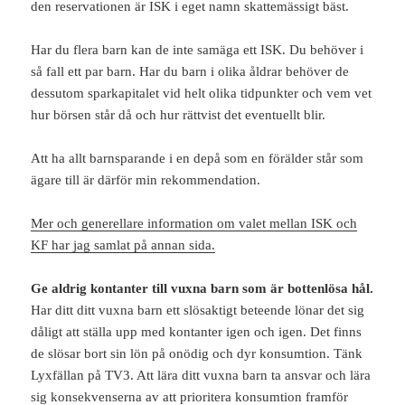
den reservationen är ISK i eget namn skattemässigt bäst.
Har du flera barn kan de inte samäga ett ISK. Du behöver i
så fall ett par barn. Har du barn i olika åldrar behöver de
dessutom sparkapitalet vid helt olika tidpunkter och vem vet
hur börsen står då och hur rättvist det eventuellt blir.
Att ha allt barnsparande i en depå som en förälder står som
ägare till är därför min rekommendation.
Mer och generellare information om valet mellan ISK och
KF har jag samlat på annan sida.
Ge aldrig kontanter till vuxna barn som är bottenlösa hål.
Har ditt ditt vuxna barn ett slösaktigt beteende lönar det sig
dåligt att ställa upp med kontanter igen och igen. Det finns
de slösar bort sin lön på onödig och dyr konsumtion. Tänk
Lyxfällan på TV3. Att lära ditt vuxna barn ta ansvar och lära
sig konsekvenserna av att prioritera konsumtion framför