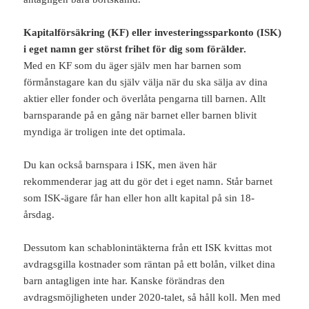
Kapitalförsäkring (KF) eller investeringssparkonto (ISK)
i eget namn ger störst frihet för dig som förälder.
Med en KF som du äger själv men har barnen som
förmånstagare kan du själv välja när du ska sälja av dina
aktier eller fonder och överlåta pengarna till barnen. Allt
barnsparande på en gång när barnet eller barnen blivit
myndiga är troligen inte det optimala.
Du kan också barnspara i ISK, men även här
rekommenderar jag att du gör det i eget namn. Står barnet
som ISK-ägare får han eller hon allt kapital på sin 18-
årsdag.
Dessutom kan schablonintäkterna från ett ISK kvittas mot
avdragsgilla kostnader som räntan på ett bolån, vilket dina
barn antagligen inte har. Kanske förändras den
avdragsmöjligheten under 2020-talet, så håll koll. Men med