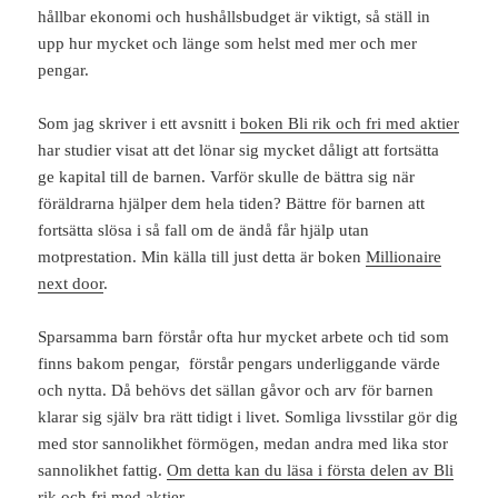
hållbar ekonomi och hushållsbudget är viktigt, så ställ in
upp hur mycket och länge som helst med mer och mer
pengar.
Som jag skriver i ett avsnitt i
boken Bli rik och fri med aktier
har studier visat att det lönar sig mycket dåligt att fortsätta
ge kapital till de barnen. Varför skulle de bättra sig när
föräldrarna hjälper dem hela tiden? Bättre för barnen att
fortsätta slösa i så fall om de ändå får hjälp utan
motprestation. Min källa till just detta är boken
Millionaire
next door
.
Sparsamma barn förstår ofta hur mycket arbete och tid som
finns bakom pengar, förstår pengars underliggande värde
och nytta. Då behövs det sällan gåvor och arv för barnen
klarar sig själv bra rätt tidigt i livet. Somliga livsstilar gör dig
med stor sannolikhet förmögen, medan andra med lika stor
sannolikhet fattig.
Om detta kan du läsa i första delen av Bli
rik och fri med aktier
.