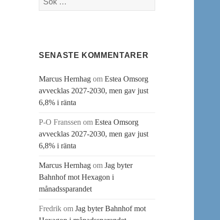
efter:
SENASTE KOMMENTARER
Marcus Hernhag
om
Estea Omsorg
avvecklas 2027-2030, men gav just
6,8% i ränta
P-O Franssen
om
Estea Omsorg
avvecklas 2027-2030, men gav just
6,8% i ränta
Marcus Hernhag
om
Jag byter
Bahnhof mot Hexagon i
månadssparandet
Fredrik
om
Jag byter Bahnhof mot