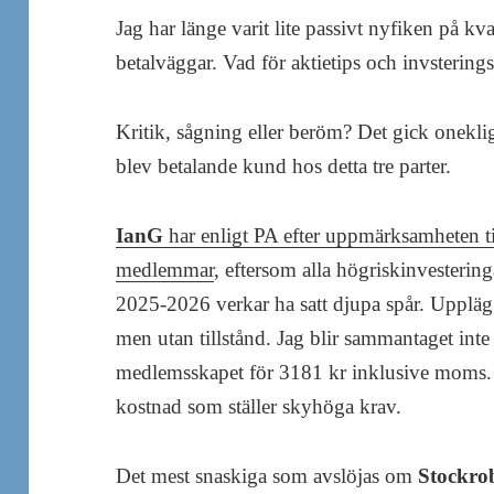
Jag har länge varit lite passivt nyfiken på kv
betalväggar. Vad för aktietips och invsterings
Kritik, sågning eller beröm? Det gick oneklig
blev betalande kund hos detta tre parter.
IanG
har enligt PA efter uppmärksamheten til
medlemmar
, eftersom alla högriskinvestering
2025-2026 verkar ha satt djupa spår. Uppläg
men utan tillstånd. Jag blir sammantaget inte 
medlemsskapet för 3181 kr inklusive moms. 
kostnad som ställer skyhöga krav.
Det mest snaskiga som avslöjas om
Stockro