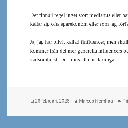
Det finns i regel inget stort mediahus eller 
kallar sig ofta sparekonom eller som jag förfa
Ja, jag har blivit kallad finfluencer, men skul
kommer från det mer generella influencers 
vadsomhelst. Det finns alla inriktningar.
Postat
Författare
Ka
26 februari, 2026
Marcus Hernhag
Pr