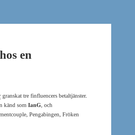
hos en
r
granskat tre finfluencers betaltjänster.
ven känd som
IanG
, och
stmentcouple, Pengabingen, Fröken