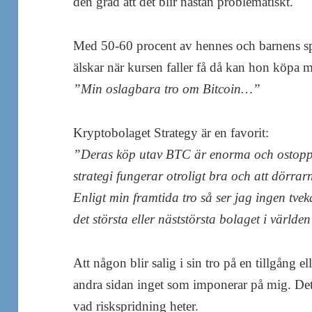
den grad att det blir nästan problematiskt.
Med 50-60 procent av hennes och barnens spa
älskar när kursen faller få då kan hon köpa m
”Min oslagbara tro om Bitcoin…”
Kryptobolaget Strategy är en favorit:
”Deras köp utav BTC är enorma och ostoppba
strategi fungerar otroligt bra och att dörrar
Enligt min framtida tro så ser jag ingen tve
det största eller näststörsta bolaget i världe
Att någon blir salig i sin tro på en tillgång el
andra sidan inget som imponerar på mig. Det h
vad riskspridning heter.