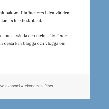
bank bakom. Finfluencers i den världen
ttare och aktieskribent.
le inte använda den titeln själv. Ordet
och dessa kan blogga och vlogga om
tegorier
ivatekonomi & ekonomisk frihet