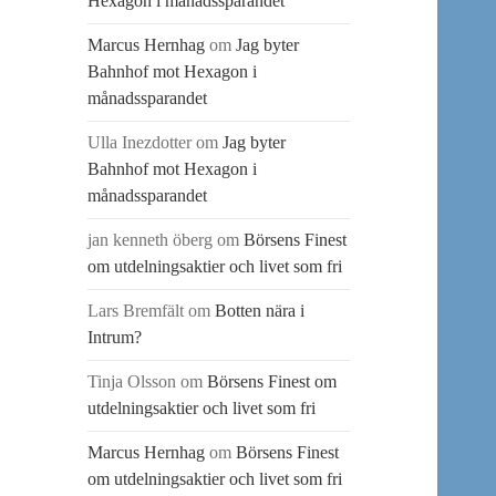
Hexagon i månadssparandet
Marcus Hernhag
om
Jag byter
Bahnhof mot Hexagon i
månadssparandet
Ulla Inezdotter
om
Jag byter
Bahnhof mot Hexagon i
månadssparandet
jan kenneth öberg
om
Börsens Finest
om utdelningsaktier och livet som fri
Lars Bremfält
om
Botten nära i
Intrum?
Tinja Olsson
om
Börsens Finest om
utdelningsaktier och livet som fri
Marcus Hernhag
om
Börsens Finest
om utdelningsaktier och livet som fri