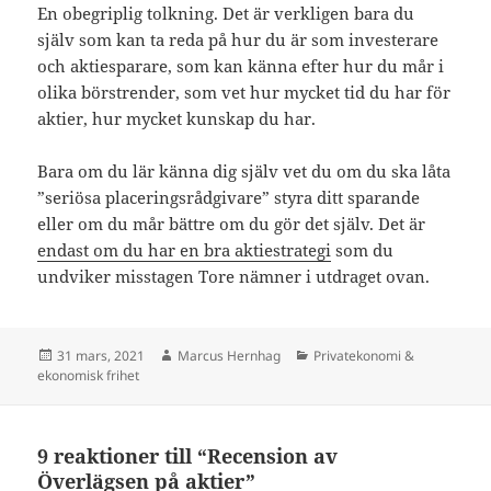
En obegriplig tolkning. Det är verkligen bara du
själv som kan ta reda på hur du är som investerare
och aktiesparare, som kan känna efter hur du mår i
olika börstrender, som vet hur mycket tid du har för
aktier, hur mycket kunskap du har.
Bara om du lär känna dig själv vet du om du ska låta
”seriösa placeringsrådgivare” styra ditt sparande
eller om du mår bättre om du gör det själv. Det är
endast om du har en bra aktiestrategi
som du
undviker misstagen Tore nämner i utdraget ovan.
Postat
Författare
Kategorier
31 mars, 2021
Marcus Hernhag
Privatekonomi &
ekonomisk frihet
9 reaktioner till “Recension av
Överlägsen på aktier”