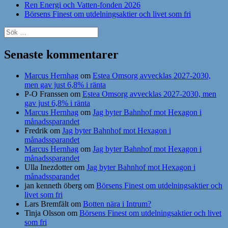
Ren Energi och Vatten-fonden 2026
Börsens Finest om utdelningsaktier och livet som fri
Sök
efter:
Senaste kommentarer
Marcus Hernhag
om
Estea Omsorg avvecklas 2027-2030,
men gav just 6,8% i ränta
P-O Franssen
om
Estea Omsorg avvecklas 2027-2030, men
gav just 6,8% i ränta
Marcus Hernhag
om
Jag byter Bahnhof mot Hexagon i
månadssparandet
Fredrik
om
Jag byter Bahnhof mot Hexagon i
månadssparandet
Marcus Hernhag
om
Jag byter Bahnhof mot Hexagon i
månadssparandet
Ulla Inezdotter
om
Jag byter Bahnhof mot Hexagon i
månadssparandet
jan kenneth öberg
om
Börsens Finest om utdelningsaktier och
livet som fri
Lars Bremfält
om
Botten nära i Intrum?
Tinja Olsson
om
Börsens Finest om utdelningsaktier och livet
som fri