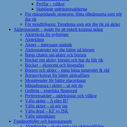
Preffar – villkor
Stabilaste utdelningsaktierna
För riskspridande strategen: Hitta tillgångarna som gör
dig rik
För trendföljaren: Trenderna som gör dig rik på aktier
Aktiesparande – guide för att enkelt komma igång
Aktieskola för nybörjare
Aktieklipp
Aktier – intressant statistik
Aktiestrategier gör dig bättre på börsen
Bästa citaten om aktier och börsen
Böcker om aktier, börsen och hur du blir rik
Böcker – ekonomi och biografier
Börsen och aktier – mina bästa tumregler & råd
Börspsykologi för bättre aktieaffärer
Megatrender för bättre placeringar
Månadsspara i aktier – så gör du
Ordlista – engelska finansord
Preferensaktier – utdelningar och villkor
Välja aktier – A eller B?
Välja aktier – så gör jag
Välja depå – KF vs ISK
Välja nätmäklare
Fondportföljer och barnsparande
Aktiefonder – skapa egna via aktieportföljer