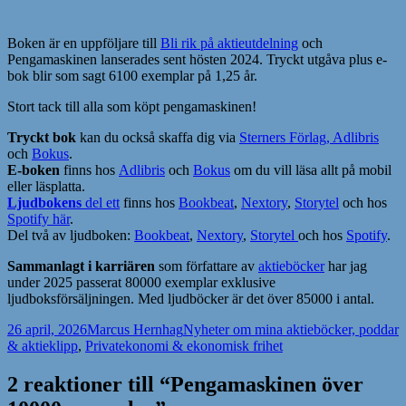
Boken är en uppföljare till
Bli rik på aktieutdelning
och
Pengamaskinen lanserades sent hösten 2024. Tryckt utgåva plus e-
bok blir som sagt 6100 exemplar på 1,25 år.
Stort tack till alla som köpt pengamaskinen!
Tryckt bok
kan du också skaffa dig via
Sterners Förlag,
Adlibris
och
Bokus
.
E-boken
finns hos
Adlibris
och
Bokus
om du vill läsa allt på mobil
eller läsplatta.
Ljudbokens
del ett
finns hos
Bookbeat
,
Nextory
,
Storytel
och hos
Spotify här
.
Del två av ljudboken:
Bookbeat
,
Nextory
,
Storytel
och hos
Spotify
.
Sammanlagt i karriären
som författare av
aktieböcker
har jag
under 2025 passerat 80000 exemplar exklusive
ljudboksförsäljningen. Med ljudböcker är det över 85000 i antal.
Postat
Författare
Kategorier
26 april, 2026
Marcus Hernhag
Nyheter om mina aktieböcker, poddar
& aktieklipp
,
Privatekonomi & ekonomisk frihet
2 reaktioner till “Pengamaskinen över