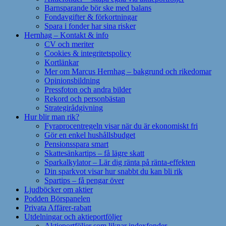
Barnsparande bör ske med balans
Fondavgifter & förkortningar
Spara i fonder har sina risker
Hernhag – Kontakt & info
CV och meriter
Cookies & integritetspolicy
Kortlänkar
Mer om Marcus Hernhag – bakgrund och rikedomar
Opinionsbildning
Pressfoton och andra bilder
Rekord och personbästan
Strategirådgivning
Hur blir man rik?
Fyraprocentregeln visar när du är ekonomiskt fri
Gör en enkel hushållsbudget
Pensionsspara smart
Skattesänkartips – få lägre skatt
Sparkalkylator – Lär dig ränta på ränta-effekten
Din sparkvot visar hur snabbt du kan bli rik
Spartips – få pengar över
Ljudböcker om aktier
Podden Börspanelen
Privata Affärer-rabatt
Utdelningar och aktieportföljer
Aktieportföljer som liknar indexfonder