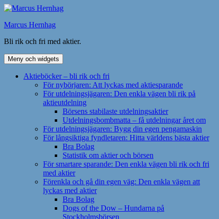
Hoppa
till
Marcus Hernhag
innehåll
Bli rik och fri med aktier.
Meny och widgets
Aktieböcker – bli rik och fri
För nybörjaren: Att lyckas med aktiesparande
För utdelningsjägaren: Den enkla vägen bli rik på
aktieutdelning
Börsens stabilaste utdelningsaktier
Utdelningsbombmatta – få utdelningar året om
För utdelningsjägaren: Bygg din egen pengamaskin
För långsiktiga fyndletaren: Hitta världens bästa aktier
Bra Bolag
Statistik om aktier och börsen
För smartare sparande: Den enkla vägen bli rik och fri
med aktier
Förenkla och gå din egen väg: Den enkla vägen att
lyckas med aktier
Bra Bolag
Dogs of the Dow – Hundarna på
Stockholmsbörsen