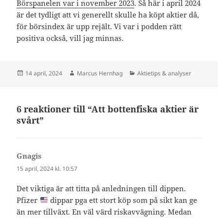
Börspanelen var i november 2023
. Så här i april 2024
är det tydligt att vi generellt skulle ha köpt aktier då,
för börsindex är upp rejält. Vi var i podden rätt
positiva också, vill jag minnas.
Postat
Författare
Kategorier
14 april, 2024
Marcus Hernhag
Aktietips & analyser
6 reaktioner till “Att bottenfiska aktier är
svårt”
Gnagis
skriver:
15 april, 2024 kl. 10:57
Det viktiga är att titta på anledningen till dippen.
Pfizer
dippar pga ett stort köp som på sikt kan ge
än mer tillväxt. En väl värd riskavvägning. Medan