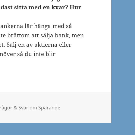
ndast sitta med en kvar? Hur
bankerna lär hänga med så
inte bråttom att sälja bank, men
t. Sälj en av aktierna eller
över så du inte blir
ategorier
rågor & Svar om Sparande