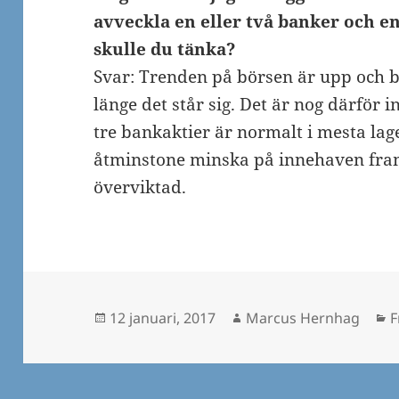
avveckla en eller två banker och e
skulle du tänka?
Svar: Trenden på börsen är upp och 
länge det står sig. Det är nog därför 
tre bankaktier är normalt i mesta lage
åtminstone minska på innehaven fram
överviktad.
Postat
Författare
K
12 januari, 2017
Marcus Hernhag
F