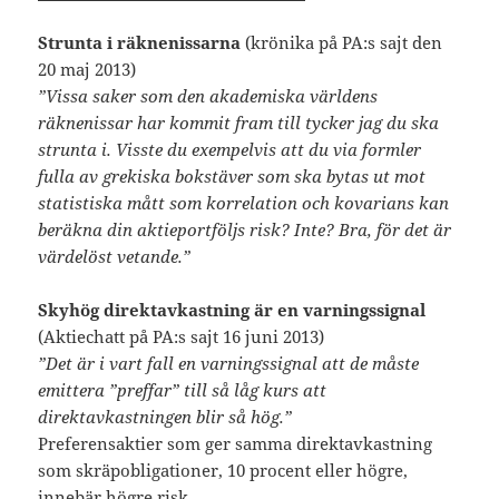
Strunta i räknenissarna
(krönika på PA:s sajt den
20 maj 2013)
”Vissa saker som den akademiska världens
räknenissar har kommit fram till tycker jag du ska
strunta i. Visste du exempelvis att du via formler
fulla av grekiska bokstäver som ska bytas ut mot
statistiska mått som korrelation och kovarians kan
beräkna din aktieportföljs risk? Inte? Bra, för det är
värdelöst vetande.”
Skyhög direktavkastning är en varningssignal
(Aktiechatt på PA:s sajt 16 juni 2013)
”Det är i vart fall en varningssignal att de måste
emittera ”preffar” till så låg kurs att
direktavkastningen blir så hög.”
Preferensaktier som ger samma direktavkastning
som skräpobligationer, 10 procent eller högre,
innebär högre risk.