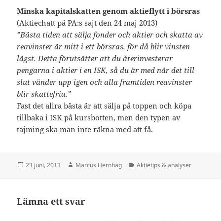
Minska kapitalskatten genom aktieflytt i börsras
(Aktiechatt på PA:s sajt den 24 maj 2013)
”Bästa tiden att sälja fonder och aktier och skatta av
reavinster är mitt i ett börsras, för då blir vinsten
lägst. Detta förutsätter att du återinvesterar
pengarna i aktier i en ISK, så du är med när det till
slut vänder upp igen och alla framtiden reavinster
blir skattefria.”
Fast det allra bästa är att sälja på toppen och köpa
tillbaka i ISK på kursbotten, men den typen av
tajming ska man inte räkna med att få.
Postat
Författare
Kategorier
23 juni, 2013
Marcus Hernhag
Aktietips & analyser
Lämna ett svar