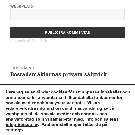
WEBBPLATS
(Spamcheck Enabled)
Inläggsnavigering
FÖREGÅENDE
Bostadsmäklarnas privata säljtrick
Föregående
inlägg:
NÄSTA
Hernhag.se använder cookies för att anpassa innehållet och
Svenska Bostadsfonden 1 gav 5,4% om
Nästa
annonserna till användarna, tillhandahålla funktioner för
sociala medier och analysera vår trafik. Vi kan
året
inlägg:
vidarebefordra information om din användning av vår
webbplats till de sociala medier och annons- och
analysföretag som vi samarbetar med.
Info och sajtens
Cookies & integritetspolicy
integritetspolicy
. Andra inställningar hittar du på
(C) Marcus Hernhag 2012 - 2026. Hernhag@gmail.com Allt på
settings
.
denna sida är journalistik och inspiration, ej privatekonomisk