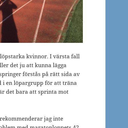
löpstarka kvinnor. I värsta fall
ller det ju att kunna lägga
pringer förstås på rätt sida av
d i en löpargrupp för att träna
är det bara att sprinta mot
re rekommenderar jag inte
 problem med maratonloppets 42