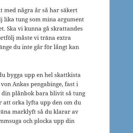
t med några år så har säkert
följ lika tung som mina argument
det. Ska vi kunna gå skrattandes
ortfölj måste vi träna extra
änge du inte går för långt kan
du bygga upp en hel skattkista
 von Ankas pengabinge, fast i
 din plånbok bara blivit så tung
för att orka lyfta upp den om du
räna marklyft så du klarar av
 dammsuga och plocka upp din