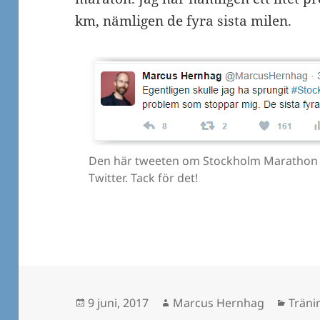
km, nämligen de fyra sista milen.
Den här tweeten om Stockholm Marathon är m
Twitter. Tack för det!
Postat
Författare
Kateg
9 juni, 2017
Marcus Hernhag
Träni