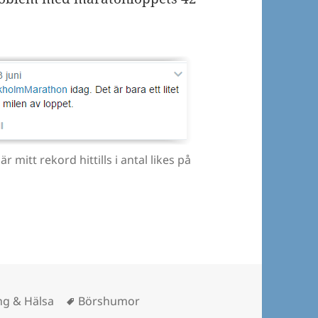
itt rekord hittills i antal likes på
orier
Taggar
ng & Hälsa
Börshumor