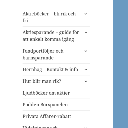
expandera
Aktieböcker – bli rik och
undermeny
fri
expandera
Aktiesparande – guide för
undermeny
att enkelt komma igång
expandera
Fondportföljer och
undermeny
barnsparande
expandera
Hernhag – Kontakt & info
undermeny
expandera
Hur blir man rik?
undermeny
Ljudböcker om aktier
Podden Börspanelen
Privata Affärer-rabatt
expandera