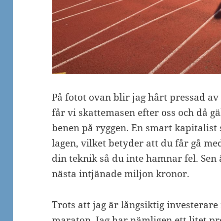
På fotot ovan blir jag hårt pressad av 
får vi skattemasen efter oss och då gä
benen på ryggen. En smart kapitalist s
lagen, vilket betyder att du får gå me
din teknik så du inte hamnar fel. Sen 
nästa intjänade miljon kronor.
Trots att jag är långsiktig investera
maraton. Jag har nämligen ett litet