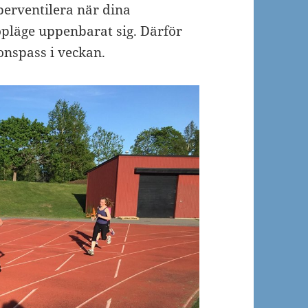
yperventilera när dina
köpläge uppenbarat sig. Därför
onspass i veckan.