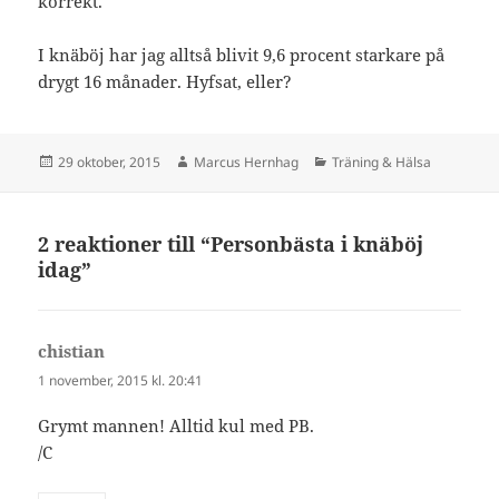
korrekt.
I knäböj har jag alltså blivit 9,6 procent starkare på
drygt 16 månader. Hyfsat, eller?
Postat
Författare
Kategorier
29 oktober, 2015
Marcus Hernhag
Träning & Hälsa
2 reaktioner till “Personbästa i knäböj
idag”
chistian
skriver:
1 november, 2015 kl. 20:41
Grymt mannen! Alltid kul med PB.
/C