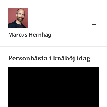
MENY
Marcus Hernhag
OCH
WIDGETS
Personbästa i knäböj idag