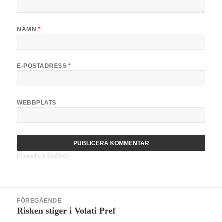
NAMN
*
E-POSTADRESS
*
WEBBPLATS
(Spamcheck Enabled)
Inläggsnavigering
FÖREGÅENDE
Risken stiger i Volati Pref
Föregående