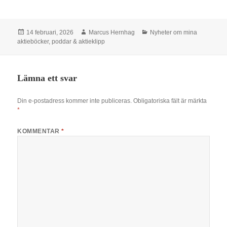
Postat
Författare
Kategorier
14 februari, 2026
Marcus Hernhag
Nyheter om mina
aktieböcker, poddar & aktieklipp
Lämna ett svar
Din e-postadress kommer inte publiceras.
Obligatoriska fält är märkta
*
KOMMENTAR
*