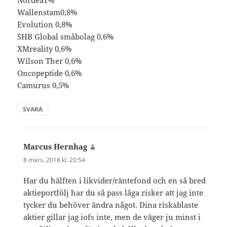
Wallenstam0,8%
Evolution 0,8%
SHB Global småbolag 0,6%
XMreality 0,6%
Wilson Ther 0,6%
Oncopeptide 0,6%
Camurus 0,5%
SVARA
Marcus Hernhag
skriver:
8 mars, 2018 kl. 20:54
Har du hälften i likvider/räntefond och en så bred
aktieportfölj har du så pass låga risker att jag inte
tycker du behöver ändra något. Dina riskablaste
aktier gillar jag iofs inte, men de väger ju minst i