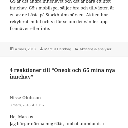
G5
är det andra innehavet och det är bara ett litet
innehav. G5:s mobilspel säljer bra och tillväxten är
en av de bästa på Stockholmsbörsen. Aktien har
rekylerat en bit och vi får se om det vänder upp
framöver eller inte.
Postat
Författare
Kategorier
4 mars, 2018
Marcus Hernhag
Aktietips & analyser
4 reaktioner till “Oneok och G5 mina nya
innehav”
Nisse Olofsson
skriver:
8 mars, 2018 kl. 10:57
Hej Marcus
Jag börjar närma mig 60år, jobbat utomlands i