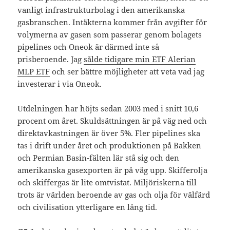
vanligt infrastrukturbolag i den amerikanska
gasbranschen. Intäkterna kommer från avgifter för
volymerna av gasen som passerar genom bolagets
pipelines och Oneok är därmed inte så
prisberoende. Jag
sålde tidigare min ETF Alerian
MLP ETF
och ser bättre möjligheter att veta vad jag
investerar i via Oneok.
Utdelningen har höjts sedan 2003 med i snitt 10,6
procent om året. Skuldsättningen är på väg ned och
direktavkastningen är över 5%. Fler pipelines ska
tas i drift under året och produktionen på Bakken
och Permian Basin-fälten lär stå sig och den
amerikanska gasexporten är på väg upp. Skifferolja
och skiffergas är lite omtvistat. Miljöriskerna till
trots är världen beroende av gas och olja för välfärd
och civilisation ytterligare en lång tid.