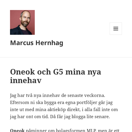
MENY
Marcus Hernhag
OCH
WIDGETS
Oneok och G5 mina nya
innehav
Jag har två nya innehav de senaste veckorna.
Eftersom ni ska bygga era egna portföljer går jag
inte ut med mina aktieköp direkt, i alla fall inte om
jag har ont om tid. Då får jag blogga lite senare.
Oneok
påminner om bolagsformen MLP, men är ett