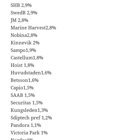
SHB 2,9%
SwedB 2,9%
JM 2,8%
Marine Harvest2,8%
Nobina2,8%
Kinnevik 2%
Sampo1,9%
Castellum1,8%
Hoist 1,8%
Huvudstaden1,6%
Betsson1,6%
Capio1,5%
SAAB 1,5%
Securitas 1,5%
Kungsleden1,3%
Sdiptech pref 1,2%
Pandora 1,1%
Victoria Park 1%
Nordea1%