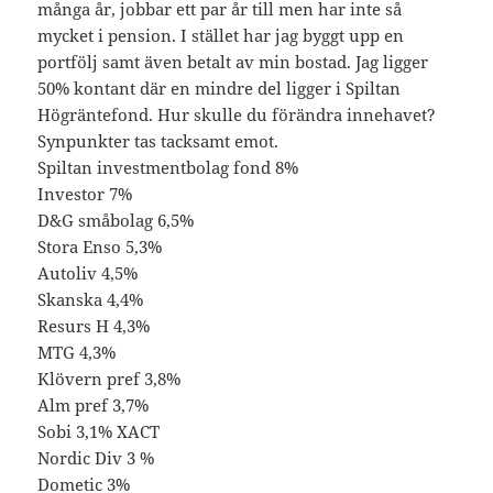
många år, jobbar ett par år till men har inte så
mycket i pension. I stället har jag byggt upp en
portfölj samt även betalt av min bostad. Jag ligger
50% kontant där en mindre del ligger i Spiltan
Högräntefond. Hur skulle du förändra innehavet?
Synpunkter tas tacksamt emot.
Spiltan investmentbolag fond 8%
Investor 7%
D&G småbolag 6,5%
Stora Enso 5,3%
Autoliv 4,5%
Skanska 4,4%
Resurs H 4,3%
MTG 4,3%
Klövern pref 3,8%
Alm pref 3,7%
Sobi 3,1% XACT
Nordic Div 3 %
Dometic 3%