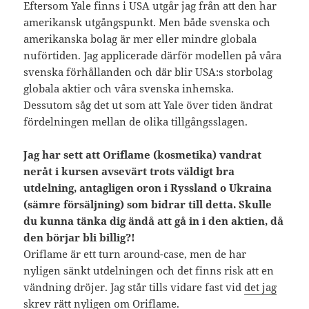
Eftersom Yale finns i USA utgår jag från att den har
amerikansk utgångspunkt. Men både svenska och
amerikanska bolag är mer eller mindre globala
nuförtiden. Jag applicerade därför modellen på våra
svenska förhållanden och där blir USA:s storbolag
globala aktier och våra svenska inhemska.
Dessutom såg det ut som att Yale över tiden ändrat
fördelningen mellan de olika tillgångsslagen.
J
ag har sett att Oriflame (kosmetika) vandrat
neråt i kursen avsevärt trots väldigt bra
utdelning, antagligen oron i Ryssland o Ukraina
(sämre försäljning) som bidrar till detta. Skulle
du kunna tänka dig ändå att gå in i den aktien, då
den börjar bli billig?!
Oriflame är ett turn around-case, men de har
nyligen sänkt utdelningen och det finns risk att en
vändning dröjer. Jag står tills vidare fast vid
det jag
skrev rätt nyligen om Oriflame
.