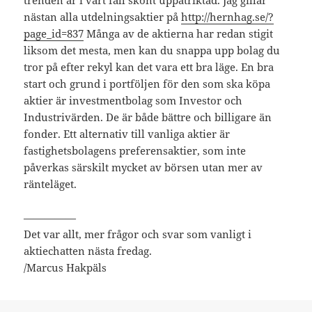
trenden är i vart fall skönt uppåtriktad. Jag gillar
nästan alla utdelningsaktier på
http://hernhag.se/?
page_id=837
Många av de aktierna har redan stigit
liksom det mesta, men kan du snappa upp bolag du
tror på efter rekyl kan det vara ett bra läge. En bra
start och grund i portföljen för den som ska köpa
aktier är investmentbolag som Investor och
Industrivärden. De är både bättre och billigare än
fonder. Ett alternativ till vanliga aktier är
fastighetsbolagens preferensaktier, som inte
påverkas särskilt mycket av börsen utan mer av
ränteläget.
—————
Det var allt, mer frågor och svar som vanligt i
aktiechatten nästa fredag.
/Marcus Hakpäls