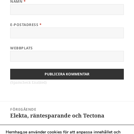
NAMN
*
E-POSTADRESS
*
WEBBPLATS
(Spamcheck Enabled)
Inläggsnavigering
FÖREGÅENDE
Elekta, räntesparande och Tectona
Föregående
inlägg:
Hernhag.se använder cookies för att anpassa innehållet och
NÄSTA