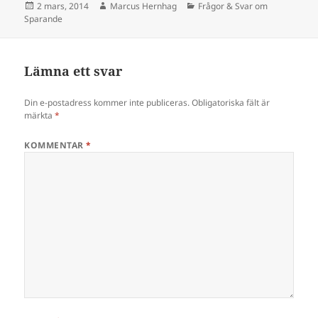
Postat
Författare
Kategorier
2 mars, 2014
Marcus Hernhag
Frågor & Svar om
Sparande
Lämna ett svar
Din e-postadress kommer inte publiceras.
Obligatoriska fält är
märkta
*
KOMMENTAR
*