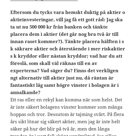
Eftersom du tycks vara hemskt duktig på aktier o
aktieinvesteringar, vill jag få ett gott råd: Jag ska
ta ut nu 500 000 kr från banken och tänkte
placera dem i aktier (det går nog bra två år till
innan raset kommer?). Tänkte placera hälften i s
k säkrare aktier och återstående i mer riskaktier
s k kryddor eller nästan kryddor; vad har du att
föreslå, som skall väl räknas till en av
experterna? Vad säger du? Finns det verkligen
ngt alternativ till aktier just nu, då räntan är
fantastiskt låg samt högre vinster i bolagen är i
annalkande?
Ett ras eller en rekyl kan komma när som helst. Det
är inte säkert bolagens vinster kommer som många
hoppas och tror. Dessutom är tajming svårt. På flera
års sikt lönar sig säkert aktier, men jag är inte helt
säker på hur det blir på två år, men den långa