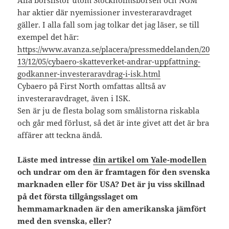
Alla börslistor utom Stockholmsbörsen och NGM
har aktier där nyemissioner investeraravdraget
gäller. I alla fall som jag tolkar det jag läser, se till
exempel det här:
https://www.avanza.se/placera/pressmeddelanden/20
13/12/05/cybaero-skatteverket-andrar-uppfattning-
godkanner-
investeraravdrag-i-isk.html
Cybaero på First North omfattas alltså av
investeraravdraget, även i ISK.
Sen är ju de flesta bolag som smålistorna riskabla
och går med förlust, så det är inte givet att det är bra
affärer att teckna ändå.
Läste med intresse
din artikel om Yale-modellen
och undrar om den är framtagen för den svenska
marknaden eller för USA? Det är ju viss skillnad
på det första tillgångsslaget om
hemmamarknaden är den amerikanska jämfört
med den svenska, eller?