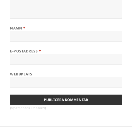
NAMN
*
E-POSTADRESS
*
WEBBPLATS
(Spamcheck Enabled)
Inläggsnavigering