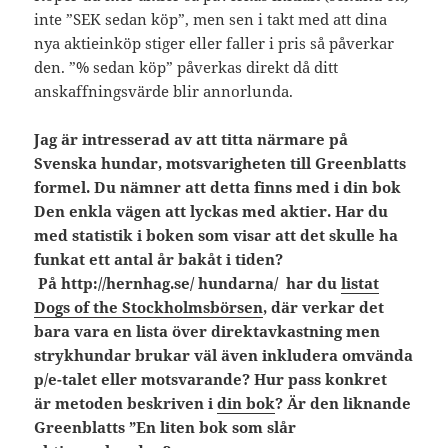
inte ”SEK sedan köp”, men sen i takt med att dina
nya aktieinköp stiger eller faller i pris så påverkar
den. ”% sedan köp” påverkas direkt då ditt
anskaffningsvärde blir annorlunda.
Jag är intresserad av att titta närmare på
Svenska hundar, motsvarigheten till Greenblatts
formel. Du nämner att detta finns med i din bok
Den enkla vägen att lyckas med aktier. Har du
med statistik i boken som visar att det skulle ha
funkat ett antal år bakåt i tiden?
På http://hernhag.se/ hundarna/ har du
listat
Dogs of the Stockholmsbörsen
, där verkar det
bara vara en lista över direktavkastning men
strykhundar brukar väl även inkludera omvända
p/e-talet eller motsvarande? Hur pass konkret
är metoden beskriven i
din bok
? Är den liknande
Greenblatts ”En liten bok som slår