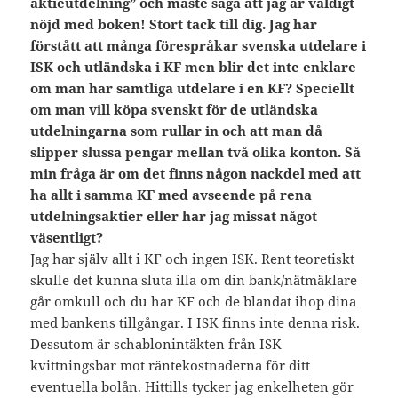
aktieutdelning
” och måste säga att jag är väldigt
nöjd med boken! Stort tack till dig. Jag har
förstått att många förespråkar svenska utdelare i
ISK och utländska i KF men blir det inte enklare
om man har samtliga utdelare i en KF? Speciellt
om man vill köpa svenskt för de utländska
utdelningarna som rullar in och att man då
slipper slussa pengar mellan två olika konton. Så
min fråga är om det finns någon nackdel med att
ha allt i samma KF med avseende på rena
utdelningsaktier eller har jag missat något
väsentligt?
Jag har själv allt i KF och ingen ISK. Rent teoretiskt
skulle det kunna sluta illa om din bank/nätmäklare
går omkull och du har KF och de blandat ihop dina
med bankens tillgångar. I ISK finns inte denna risk.
Dessutom är schablonintäkten från ISK
kvittningsbar mot räntekostnaderna för ditt
eventuella bolån. Hittills tycker jag enkelheten gör