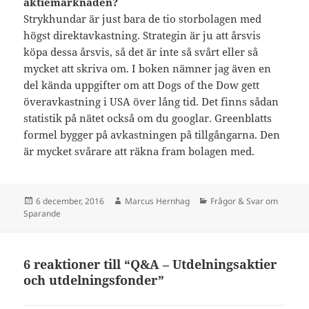
aktiemarknaden?
Strykhundar är just bara de tio storbolagen med
högst direktavkastning. Strategin är ju att årsvis
köpa dessa årsvis, så det är inte så svårt eller så
mycket att skriva om. I boken nämner jag även en
del kända uppgifter om att Dogs of the Dow gett
överavkastning i USA över lång tid. Det finns sådan
statistik på nätet också om du googlar. Greenblatts
formel bygger på avkastningen på tillgångarna. Den
är mycket svårare att räkna fram bolagen med.
Postat
Författare
Kategorier
6 december, 2016
Marcus Hernhag
Frågor & Svar om
Sparande
6 reaktioner till “Q&A – Utdelningsaktier
och utdelningsfonder”