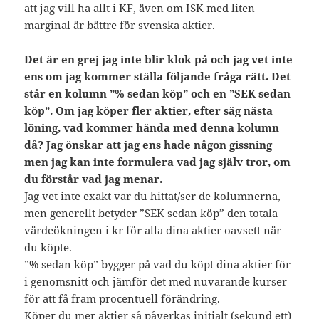
att jag vill ha allt i KF, även om ISK med liten
marginal är bättre för svenska aktier.
Det är en grej jag inte blir klok på och jag vet inte
ens om jag kommer ställa följande fråga rätt. Det
står en kolumn ”% sedan köp” och en ”SEK sedan
köp”. Om jag köper fler aktier, efter säg nästa
löning, vad kommer hända med denna kolumn
då? Jag önskar att jag ens hade någon gissning
men jag kan inte formulera vad jag själv tror, om
du förstår vad jag menar.
Jag vet inte exakt var du hittat/ser de kolumnerna,
men generellt betyder ”SEK sedan köp” den totala
värdeökningen i kr för alla dina aktier oavsett när
du köpte.
”% sedan köp” bygger på vad du köpt dina aktier för
i genomsnitt och jämför det med nuvarande kurser
för att få fram procentuell förändring.
Köper du mer aktier så påverkas initialt (sekund ett)