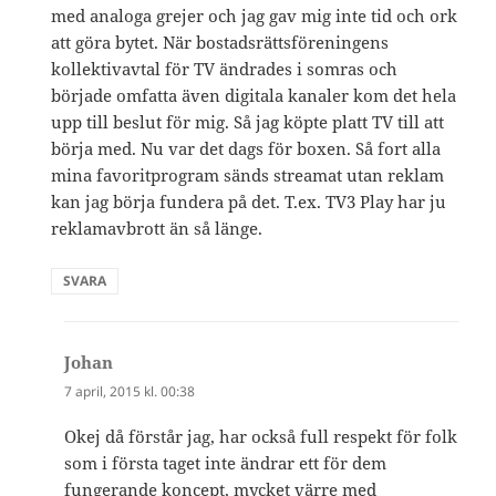
med analoga grejer och jag gav mig inte tid och ork
att göra bytet. När bostadsrättsföreningens
kollektivavtal för TV ändrades i somras och
började omfatta även digitala kanaler kom det hela
upp till beslut för mig. Så jag köpte platt TV till att
börja med. Nu var det dags för boxen. Så fort alla
mina favoritprogram sänds streamat utan reklam
kan jag börja fundera på det. T.ex. TV3 Play har ju
reklamavbrott än så länge.
SVARA
Johan
skriver:
7 april, 2015 kl. 00:38
Okej då förstår jag, har också full respekt för folk
som i första taget inte ändrar ett för dem
fungerande koncept, mycket värre med