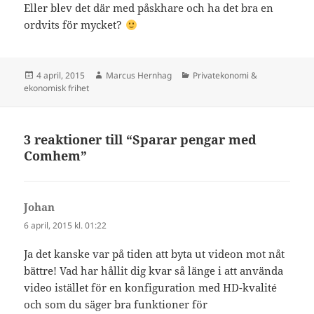
Eller blev det där med påskhare och ha det bra en
ordvits för mycket?
Postat
Författare
Kategorier
4 april, 2015
Marcus Hernhag
Privatekonomi &
ekonomisk frihet
3 reaktioner till “Sparar pengar med
Comhem”
Johan
skriver:
6 april, 2015 kl. 01:22
Ja det kanske var på tiden att byta ut videon mot nåt
bättre! Vad har hållit dig kvar så länge i att använda
video istället för en konfiguration med HD-kvalité
och som du säger bra funktioner för