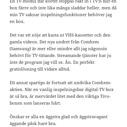
En TV-modul där kortet stoppas rakt in i TV:n blir en
box färre och inte lika många sladdar heller, men då
min TV saknar inspelningsfunktioner behöver jag
en box.
Det var ett nöje att kasta ut VHS-kassetter och den
gamla videon. Det nya undret från Comhem
(Samsung) är mer eller mindre allt jag någonsin
behövt för TV-tittande. Streamande tjänster har ju
inte de program jag vill se. Än. En perfekt
gratislösning till vidare alltså.
Ett annat spartips är fortsatt att undvika Comhem-
aktien. När en vanlig inspelningsbar digital-TV-box
är så bra, är mervärdet litet med den viktiga Tivo-
boxen som lanseras hårt.
Önskar er alla en äggstra glad och äggstravagant
äggande påsk haré bra.