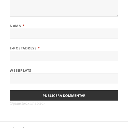
NAMN
*
E-POSTADRESS
*
WEBBPLATS
(Spamcheck Enabled)
Inläggsnavigering