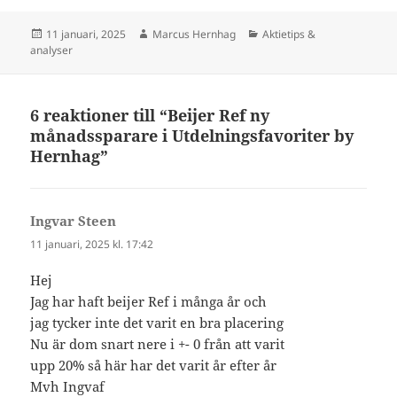
Postat
Författare
Kategorier
11 januari, 2025
Marcus Hernhag
Aktietips &
analyser
6 reaktioner till “Beijer Ref ny
månadssparare i Utdelningsfavoriter by
Hernhag”
Ingvar Steen
skriver:
11 januari, 2025 kl. 17:42
Hej
Jag har haft beijer Ref i många år och
jag tycker inte det varit en bra placering
Nu är dom snart nere i +- 0 från att varit
upp 20% så här har det varit år efter år
Mvh Ingvaf