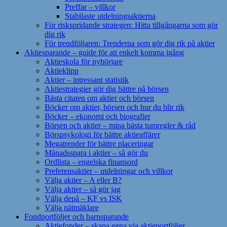
Preffar – villkor
Stabilaste utdelningsaktierna
För riskspridande strategen: Hitta tillgångarna som gör
dig rik
För trendföljaren: Trenderna som gör dig rik på aktier
Aktiesparande – guide för att enkelt komma igång
Aktieskola för nybörjare
Aktieklipp
Aktier – intressant statistik
Aktiestrategier gör dig bättre på börsen
Bästa citaten om aktier och börsen
Böcker om aktier, börsen och hur du blir rik
Böcker – ekonomi och biografier
Börsen och aktier – mina bästa tumregler & råd
Börspsykologi för bättre aktieaffärer
Megatrender för bättre placeringar
Månadsspara i aktier – så gör du
Ordlista – engelska finansord
Preferensaktier – utdelningar och villkor
Välja aktier – A eller B?
Välja aktier – så gör jag
Välja depå – KF vs ISK
Välja nätmäklare
Fondportföljer och barnsparande
Aktiefonder – skapa egna via aktieportföljer