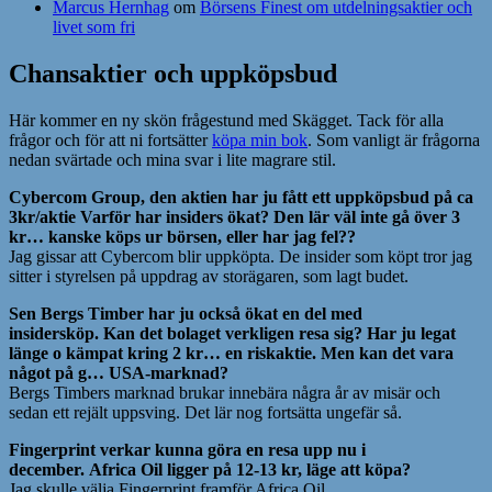
Marcus Hernhag
om
Börsens Finest om utdelningsaktier och
livet som fri
Chansaktier och uppköpsbud
Här kommer en ny skön frågestund med Skägget. Tack för alla
frågor och för att ni fortsätter
köpa min bok
. Som vanligt är frågorna
nedan svärtade och mina svar i lite magrare stil.
Cybercom Group, den aktien har ju fått ett uppköpsbud på ca
3kr/aktie Varför har insiders ökat? Den lär väl inte gå över 3
kr… kanske köps ur börsen, eller har jag fel??
Jag gissar att Cybercom blir uppköpta. De insider som köpt tror jag
sitter i styrelsen på uppdrag av storägaren, som lagt budet.
Sen Bergs Timber har ju också ökat en del med
insidersköp. Kan det bolaget verkligen resa sig? Har ju legat
länge o kämpat kring 2 kr… en riskaktie. Men kan det vara
något på g… USA-marknad?
Bergs Timbers marknad brukar innebära några år av misär och
sedan ett rejält uppsving. Det lär nog fortsätta ungefär så.
Fingerprint verkar kunna göra en resa upp nu i
december.
Africa Oil ligger på 12-13 kr, läge att köpa?
Jag skulle välja Fingerprint framför Africa Oil.