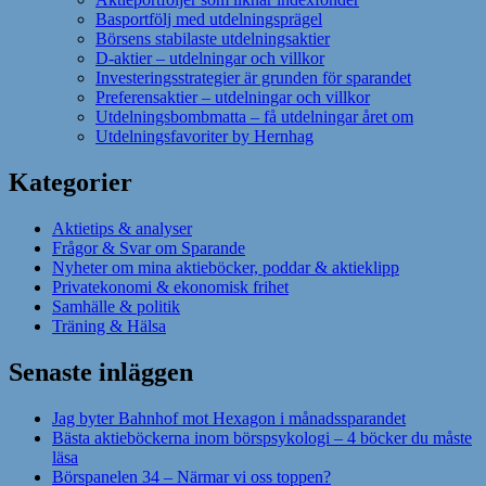
Basportfölj med utdelningsprägel
Börsens stabilaste utdelningsaktier
D-aktier – utdelningar och villkor
Investeringsstrategier är grunden för sparandet
Preferensaktier – utdelningar och villkor
Utdelningsbombmatta – få utdelningar året om
Utdelningsfavoriter by Hernhag
Kategorier
Aktietips & analyser
Frågor & Svar om Sparande
Nyheter om mina aktieböcker, poddar & aktieklipp
Privatekonomi & ekonomisk frihet
Samhälle & politik
Träning & Hälsa
Senaste inläggen
Jag byter Bahnhof mot Hexagon i månadssparandet
Bästa aktieböckerna inom börspsykologi – 4 böcker du måste
läsa
Börspanelen 34 – Närmar vi oss toppen?