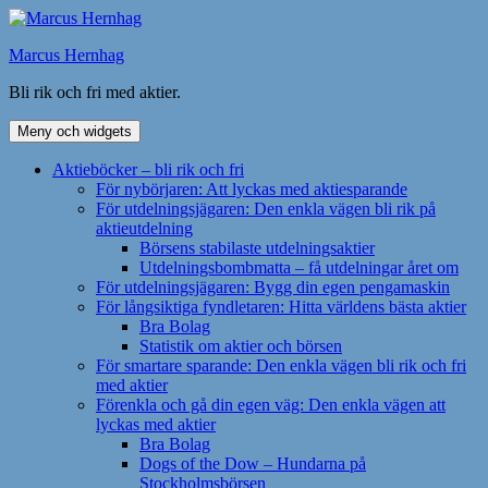
Hoppa
till
Marcus Hernhag
innehåll
Bli rik och fri med aktier.
Meny och widgets
Aktieböcker – bli rik och fri
För nybörjaren: Att lyckas med aktiesparande
För utdelningsjägaren: Den enkla vägen bli rik på
aktieutdelning
Börsens stabilaste utdelningsaktier
Utdelningsbombmatta – få utdelningar året om
För utdelningsjägaren: Bygg din egen pengamaskin
För långsiktiga fyndletaren: Hitta världens bästa aktier
Bra Bolag
Statistik om aktier och börsen
För smartare sparande: Den enkla vägen bli rik och fri
med aktier
Förenkla och gå din egen väg: Den enkla vägen att
lyckas med aktier
Bra Bolag
Dogs of the Dow – Hundarna på
Stockholmsbörsen