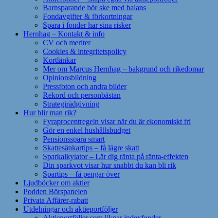
Barnsparande bör ske med balans
Fondavgifter & förkortningar
Spara i fonder har sina risker
Hernhag – Kontakt & info
CV och meriter
Cookies & integritetspolicy
Kortlänkar
Mer om Marcus Hernhag – bakgrund och rikedomar
Opinionsbildning
Pressfoton och andra bilder
Rekord och personbästan
Strategirådgivning
Hur blir man rik?
Fyraprocentregeln visar när du är ekonomiskt fri
Gör en enkel hushållsbudget
Pensionsspara smart
Skattesänkartips – få lägre skatt
Sparkalkylator – Lär dig ränta på ränta-effekten
Din sparkvot visar hur snabbt du kan bli rik
Spartips – få pengar över
Ljudböcker om aktier
Podden Börspanelen
Privata Affärer-rabatt
Utdelningar och aktieportföljer
Aktieportföljer som liknar indexfonder