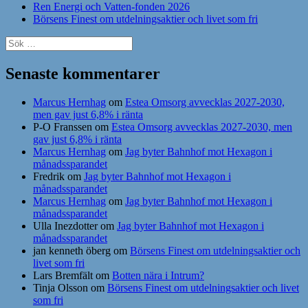
Ren Energi och Vatten-fonden 2026
Börsens Finest om utdelningsaktier och livet som fri
Sök
efter:
Senaste kommentarer
Marcus Hernhag
om
Estea Omsorg avvecklas 2027-2030,
men gav just 6,8% i ränta
P-O Franssen
om
Estea Omsorg avvecklas 2027-2030, men
gav just 6,8% i ränta
Marcus Hernhag
om
Jag byter Bahnhof mot Hexagon i
månadssparandet
Fredrik
om
Jag byter Bahnhof mot Hexagon i
månadssparandet
Marcus Hernhag
om
Jag byter Bahnhof mot Hexagon i
månadssparandet
Ulla Inezdotter
om
Jag byter Bahnhof mot Hexagon i
månadssparandet
jan kenneth öberg
om
Börsens Finest om utdelningsaktier och
livet som fri
Lars Bremfält
om
Botten nära i Intrum?
Tinja Olsson
om
Börsens Finest om utdelningsaktier och livet
som fri