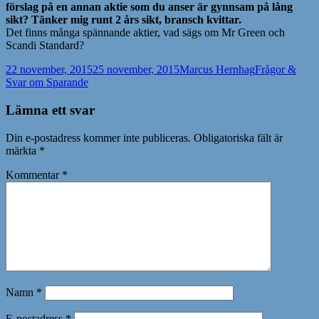
förslag på en annan aktie som du anser är gynnsam på lång
sikt? Tänker mig runt 2 års sikt, bransch kvittar.
Det finns många spännande aktier, vad sägs om Mr Green och
Scandi Standard?
Postat
Författare
Kategorier
22 november, 2015
25 november, 2015
Marcus Hernhag
Frågor &
Svar om Sparande
Lämna ett svar
Din e-postadress kommer inte publiceras.
Obligatoriska fält är
märkta
*
Kommentar
*
Namn
*
E-postadress
*