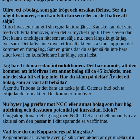
Qliro, ett e-bolag, som går trögt och orsakat förlust. Ser du
något framöver, som kan lyfta kursen eller är det bättre att
sälja?
Qliro investerar tungt i sin egna fakturatjänst. Kanske kan det vara
med och lyfta framöver, men det är mycket upp till bevis även där.
Det känns onekligen rätt sent att sälja nu, men långsiktigt är jag
tveksam. Det krävs inte mycket för att aktien ska studs upp om det
kommer en framgång. Sätt en gräns där du säljer så du inte bara
sitter kvar i en kursförlorare hur länge som helst.
Jag har Tribona sedan introduktionen. Det har nämnts, att den
kommer att införlivas i ett annat bolag till ca 45 kr/aktie, men
när det ska bli vet jag inte. Har du kläm på detta? Är det ett
bolag, som är värt att behålla?
Äger du Tribona är det bara att tacka ja till Catenas bud och ta
erbjudandet om aktier. Det kommer framöver.
Nu byter jag preffar mot NCC eller annat bolag som har hög
utdelning och dessutom potential på kurssidan. Klokt?
Långsiktigt lönar det sig nog med NCC. Det är en helt annan typ av
aktie så om den passar in i ditt sparande så varför inte.
Vad tror du om Kopparbergs på lång sikt?
Kopparbergs är lovande även på sikt, men aktien är dyr nu.
Har du