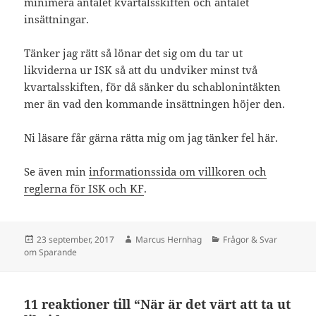
minimera antalet kvartalsskiften och antalet
insättningar.
Tänker jag rätt så lönar det sig om du tar ut
likviderna ur ISK så att du undviker minst två
kvartalsskiften, för då sänker du schablonintäkten
mer än vad den kommande insättningen höjer den.
Ni läsare får gärna rätta mig om jag tänker fel här.
Se även min
informationssida om villkoren och
reglerna för ISK och KF
.
Postat
Författare
Kategorier
23 september, 2017
Marcus Hernhag
Frågor & Svar
om Sparande
11 reaktioner till “När är det värt att ta ut