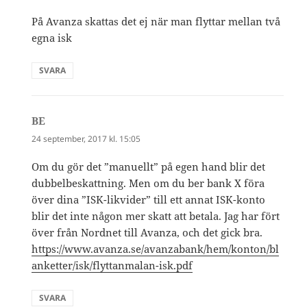
På Avanza skattas det ej när man flyttar mellan två
egna isk
SVARA
BE
skriver:
24 september, 2017 kl. 15:05
Om du gör det ”manuellt” på egen hand blir det
dubbelbeskattning. Men om du ber bank X föra
över dina ”ISK-likvider” till ett annat ISK-konto
blir det inte någon mer skatt att betala. Jag har fört
över från Nordnet till Avanza, och det gick bra.
https://www.avanza.se/avanzabank/hem/konton/bl
anketter/isk/flyttanmalan-isk.pdf
SVARA