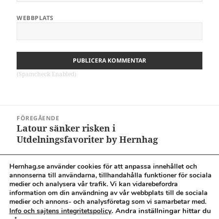
WEBBPLATS
(Spamcheck Enabled)
Inläggsnavigering
FÖREGÅENDE
Latour sänker risken i
Föregående
Utdelningsfavoriter by Hernhag
inlägg:
Hernhag.se använder cookies för att anpassa innehållet och
NÄSTA
annonserna till användarna, tillhandahålla funktioner för sociala
Lurad av Eniro i hopp om att ranka högt
Nästa
medier och analysera vår trafik. Vi kan vidarebefordra
på Google
inlägg:
information om din användning av vår webbplats till de sociala
medier och annons- och analysföretag som vi samarbetar med.
. Andra inställningar hittar du
Info och sajtens integritetspolicy
Cookies & integritetspolicy