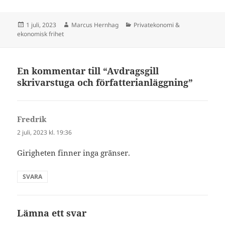
Postat
Författare
Kategorier
1 juli, 2023
Marcus Hernhag
Privatekonomi &
ekonomisk frihet
En kommentar till “Avdragsgill
skrivarstuga och författerianläggning”
Fredrik
skriver:
2 juli, 2023 kl. 19:36
Girigheten finner inga gränser.
SVARA
Lämna ett svar