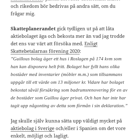
och rikedom bör bedrivas på andra sätt, om du
frågar mig.
Skatteplanerandet
gick tydligen ut på att låta
aktiebolaget äga och bekosta mer än vad jag trodde
det ens var värt att försöka med.
Enligt
Skattebetalarnas förening 2020
:
”Guillous bolag äger ett hus i Roslagen på 174 kvm som
han kan disponera helt fritt. Bolaget har fyllt hans olika
bostäder med inventarier (möbler m.m.) som tillsammans
uppgår till ett värde om 13 miljoner kr. Vidare har bolaget
bekostat såväl försäkring som badrumsrenovering för en av
de bostäder som Guillou äger privat. Och han har inte har
tagit upp någonting av detta som förmån i sin deklaration.”
Jag skulle själv kunna sätta upp väldigt mycket på
aktiebolag i Sverige
och/eller i Spanien om det vore
enkelt, möjligt och lagligt.