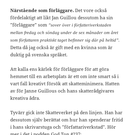
Närstående som förläggare.
Det vore också
fördelaktigt att likt Jan Guillou dessutom ha sin
”förläggare” som
”sover över i författeriverkstaden
mellan fredag och söndag under de sex månader om året
som författaren praktiskt taget befinner sig där på heltid”.
Detta då jag också är gift med en kvinna som är
duktig på svenska språket.
Att kalla ens kärlek för förläggare för att göra
hemmet till en arbetsplats är ett om inte smart så i
vart fall kreativt försök att skatteminimera. Hatten
av för Janne Guillous och hans skatterådgivares
kreativa ådra.
Tyvärr gick inte Skatteverket på den linjen. Han har
dessutom själv berättat om hur han spenderar fritid
i hans skrivarstuga och ”författariverkstad”. Hör
mer i det i podden God Ton #237: