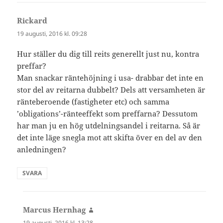
Rickard
skriver:
19 augusti, 2016 kl. 09:28
Hur ställer du dig till reits generellt just nu, kontra
preffar?
Man snackar räntehöjning i usa- drabbar det inte en
stor del av reitarna dubbelt? Dels att versamheten är
ränteberoende (fastigheter etc) och samma
’obligations’-ränteeffekt som preffarna? Dessutom
har man ju en hög utdelningsandel i reitarna. Så är
det inte läge snegla mot att skifta över en del av den
anledningen?
SVARA
Marcus Hernhag
skriver:
19 augusti, 2016 kl. 13:28