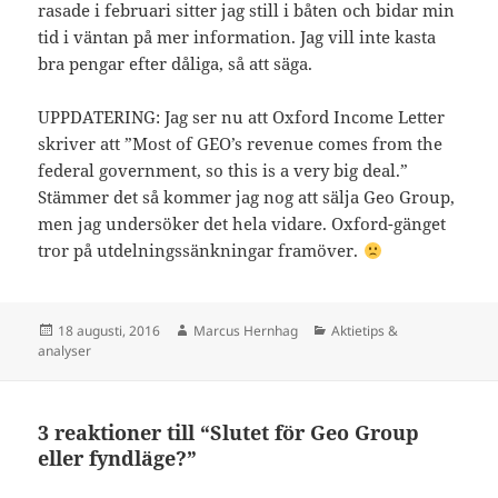
rasade i februari sitter jag still i båten och bidar min
tid i väntan på mer information. Jag vill inte kasta
bra pengar efter dåliga, så att säga.
UPPDATERING: Jag ser nu att Oxford Income Letter
skriver att ”Most of GEO’s revenue comes from the
federal government, so this is a very big deal.”
Stämmer det så kommer jag nog att sälja Geo Group,
men jag undersöker det hela vidare. Oxford-gänget
tror på utdelningssänkningar framöver.
Postat
Författare
Kategorier
18 augusti, 2016
Marcus Hernhag
Aktietips &
analyser
3 reaktioner till “Slutet för Geo Group
eller fyndläge?”