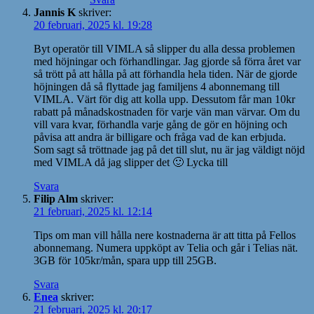
Jannis K
skriver:
20 februari, 2025 kl. 19:28
Byt operatör till VIMLA så slipper du alla dessa problemen
med höjningar och förhandlingar. Jag gjorde så förra året var
så trött på att hålla på att förhandla hela tiden. När de gjorde
höjningen då så flyttade jag familjens 4 abonnemang till
VIMLA. Värt för dig att kolla upp. Dessutom får man 10kr
rabatt på månadskostnaden för varje vän man värvar. Om du
vill vara kvar, förhandla varje gång de gör en höjning och
påvisa att andra är billigare och fråga vad de kan erbjuda.
Som sagt så tröttnade jag på det till slut, nu är jag väldigt nöjd
med VIMLA då jag slipper det 🙂 Lycka till
Svara
Filip Alm
skriver:
21 februari, 2025 kl. 12:14
Tips om man vill hålla nere kostnaderna är att titta på Fellos
abonnemang. Numera uppköpt av Telia och går i Telias nät.
3GB för 105kr/mån, spara upp till 25GB.
Svara
Enea
skriver:
21 februari, 2025 kl. 20:17