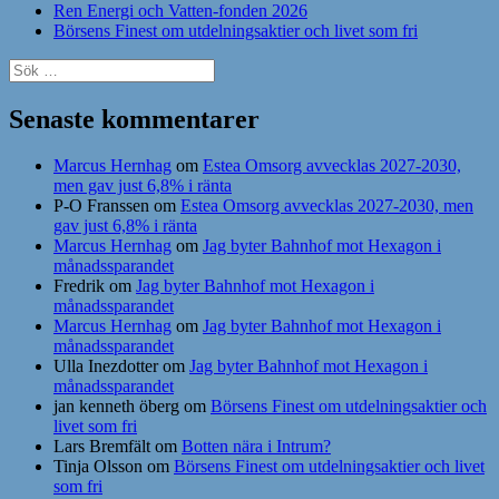
Ren Energi och Vatten-fonden 2026
Börsens Finest om utdelningsaktier och livet som fri
Sök
efter:
Senaste kommentarer
Marcus Hernhag
om
Estea Omsorg avvecklas 2027-2030,
men gav just 6,8% i ränta
P-O Franssen
om
Estea Omsorg avvecklas 2027-2030, men
gav just 6,8% i ränta
Marcus Hernhag
om
Jag byter Bahnhof mot Hexagon i
månadssparandet
Fredrik
om
Jag byter Bahnhof mot Hexagon i
månadssparandet
Marcus Hernhag
om
Jag byter Bahnhof mot Hexagon i
månadssparandet
Ulla Inezdotter
om
Jag byter Bahnhof mot Hexagon i
månadssparandet
jan kenneth öberg
om
Börsens Finest om utdelningsaktier och
livet som fri
Lars Bremfält
om
Botten nära i Intrum?
Tinja Olsson
om
Börsens Finest om utdelningsaktier och livet
som fri