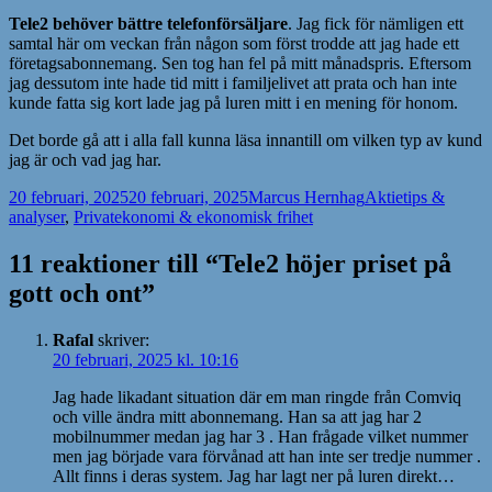
Tele2 behöver bättre telefonförsäljare
. Jag fick för nämligen ett
samtal här om veckan från någon som först trodde att jag hade ett
företagsabonnemang. Sen tog han fel på mitt månadspris. Eftersom
jag dessutom inte hade tid mitt i familjelivet att prata och han inte
kunde fatta sig kort lade jag på luren mitt i en mening för honom.
Det borde gå att i alla fall kunna läsa innantill om vilken typ av kund
jag är och vad jag har.
Postat
Författare
Kategorier
20 februari, 2025
20 februari, 2025
Marcus Hernhag
Aktietips &
analyser
,
Privatekonomi & ekonomisk frihet
11 reaktioner till “Tele2 höjer priset på
gott och ont”
Rafal
skriver:
20 februari, 2025 kl. 10:16
Jag hade likadant situation där em man ringde från Comviq
och ville ändra mitt abonnemang. Han sa att jag har 2
mobilnummer medan jag har 3 . Han frågade vilket nummer
men jag började vara förvånad att han inte ser tredje nummer .
Allt finns i deras system. Jag har lagt ner på luren direkt…