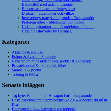
Basportfölj med utdelningsprägel
Börsens stabilaste utdelningsaktier
D-aktier – utdelningar och villkor
Investeringsstrategier är grunden för sparandet
Preferensaktier – utdelningar och villkor
Utdelningsbombmatta – få utdelningar året om
Utdelningsfavoriter by Hernhag
Kategorier
Aktietips & analyser
Frågor & Svar om Sparande
Nyheter om mina aktieböcker, poddar & aktieklipp
Privatekonomi & ekonomisk frihet
Samhälle & politik
Träning & Hälsa
Senaste inläggen
Jag byter Bahnhof mot Hexagon i månadssparandet
Bästa aktieböckerna inom börspsykologi – 4 böcker du måste
läsa
Börspanelen 34 – Närmar vi oss toppen?