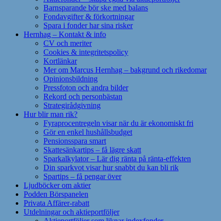
Barnsparande bör ske med balans
Fondavgifter & förkortningar
Spara i fonder har sina risker
Hernhag – Kontakt & info
CV och meriter
Cookies & integritetspolicy
Kortlänkar
Mer om Marcus Hernhag – bakgrund och rikedomar
Opinionsbildning
Pressfoton och andra bilder
Rekord och personbästan
Strategirådgivning
Hur blir man rik?
Fyraprocentregeln visar när du är ekonomiskt fri
Gör en enkel hushållsbudget
Pensionsspara smart
Skattesänkartips – få lägre skatt
Sparkalkylator – Lär dig ränta på ränta-effekten
Din sparkvot visar hur snabbt du kan bli rik
Spartips – få pengar över
Ljudböcker om aktier
Podden Börspanelen
Privata Affärer-rabatt
Utdelningar och aktieportföljer
Aktieportföljer som liknar indexfonder