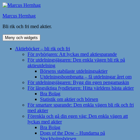
Hoppa
till
Marcus Hernhag
innehåll
Bli rik och fri med aktier.
Meny och widgets
Aktieböcker – bli rik och fri
För nybörjaren: Att lyckas med aktiesparande
För utdelningsjägaren: Den enkla vägen bli rik på
aktieutdelning
Börsens stabilaste utdelningsaktier
Utdelningsbombmatta – få utdelningar året om
För utdelningsjägaren: Bygg din egen pengamaskin
För långsiktiga fyndletaren: Hitta världens bästa aktier
Bra Bolag
Statistik om aktier och börsen
För smartare sparande: Den enkla vägen bli rik och fri
med aktier
Förenkla och gå din egen väg: Den enkla vägen att
lyckas med aktier
Bra Bolag
Dogs of the Dow – Hundarna på
Stockholmsbörsen