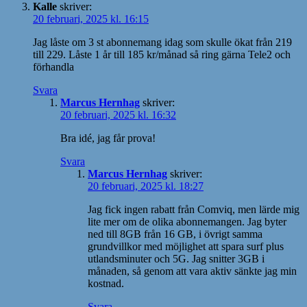
Kalle
skriver:
20 februari, 2025 kl. 16:15
Jag låste om 3 st abonnemang idag som skulle ökat från 219
till 229. Låste 1 år till 185 kr/månad så ring gärna Tele2 och
förhandla
Svara
Marcus Hernhag
skriver:
20 februari, 2025 kl. 16:32
Bra idé, jag får prova!
Svara
Marcus Hernhag
skriver:
20 februari, 2025 kl. 18:27
Jag fick ingen rabatt från Comviq, men lärde mig
lite mer om de olika abonnemangen. Jag byter
ned till 8GB från 16 GB, i övrigt samma
grundvillkor med möjlighet att spara surf plus
utlandsminuter och 5G. Jag snitter 3GB i
månaden, så genom att vara aktiv sänkte jag min
kostnad.
Svara