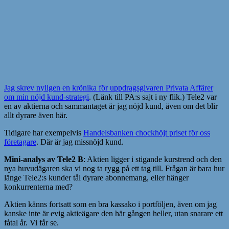
Jag skrev nyligen en krönika för uppdragsgivaren Privata Affärer
om min nöjd kund-strategi
. (Länk till PA:s sajt i ny flik.) Tele2 var
en av aktierna och sammantaget är jag nöjd kund, även om det blir
allt dyrare även här.
Tidigare har exempelvis
Handelsbanken chockhöjt priset för oss
företagare
. Där är jag missnöjd kund.
Mini-analys av Tele2 B
: Aktien ligger i stigande kurstrend och den
nya huvudägaren ska vi nog ta rygg på ett tag till. Frågan är bara hur
länge Tele2:s kunder tål dyrare abonnemang, eller hänger
konkurrenterna med?
Aktien känns fortsatt som en bra kassako i portföljen, även om jag
kanske inte är evig aktieägare den här gången heller, utan snarare ett
fåtal år. Vi får se.