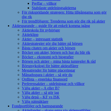
Preffar – villkor
Stabilaste utdelningsaktierna
För riskspridande strategen: Hitta tillgångarna som gör
dig rik
För trendföljaren: Trenderna som gör dig rik på aktier
Aktiesparande – guide för att enkelt komma igång
Aktieskola för nybörjare
Aktieklipp
Aktier – intressant statistik
Aktiestrategier gör dig bättre på börsen
Bästa citaten om aktier och börsen
Böcker om aktier, börsen och hur du blir rik
Böcker – ekonomi och biografier
Börsen och aktier – mina bästa tumregler & råd
Börspsykologi för bättre aktieaffärer
Megatrender för bättre placeringar
Månadsspara i aktier – så gör du
Ordlista – engelska finansord
Preferensaktier – utdelningar och villkor
Välja aktier – A eller B?
Välja aktier – så gör jag
Välja depå – KF vs ISK
Välja nätmäklare
Fondportföljer och barnsparande
Aktiefonder – skapa egna via aktieportföljer