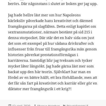
berörs. Där någonstans i slutet av boken ger jag upp.
Jag hade hellre läst mer om hur Napoleons
kärleksliv påverkade hans kreativitet och därmed
framgångarna på slagfälten. Detta enligt kapitlet om
sextransmutationer, närmare bestämt på sid 215 i
denna storpocket. Där står det en halv sida om just
det som ett exempel på hur sådana drivkrafter och
influenser från fruar till framgångsrika män genom
historien påverkat prestationsförmågan i
karriärerna. Samtidigt blir jag tveksam och tycker
mycket låter långsökt. Jag hade gärna läst mer som
backat upp den här teorin. Självklart har man en
fördel av en bättre hälft, ett bra förhållande, men att
det får sån fart på kreativitet och karriär eller gör en
diktator mer framgångsrik i ett krig?!
Postat
Författare
Kategorier
12 april, 2020
Marcus Hernhag
Privatekonomi &