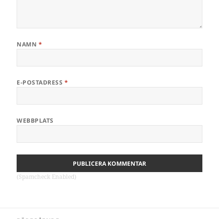
NAMN
*
E-POSTADRESS
*
WEBBPLATS
(Spamcheck Enabled)
Inläggsnavigering