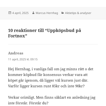
Postat
Författare
Kategorier
4 april, 2025
Marcus Hernhag
Aktietips & analyser
10 reaktioner till “Uppköpsbud på
Fortnox”
Andreas
skriver:
11 april, 2025 kl. 09:15
Hej Hernhag, i vanliga fall om jag minns rätt o det
kommer köpbud får konsensus verkar vara att
köpet går igenom, då ligger väl kursen just där.
Varför ligger kursen runt 85kr och inte 90kr?
Verkar orimligt. Men finns såklart en anledning jag
inte förstår. Förstår du?