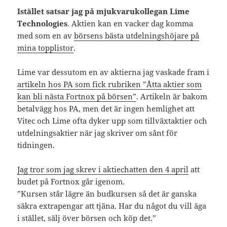
Istället satsar jag på mjukvarukollegan Lime
Technologies
. Aktien kan en vacker dag komma
med som en av
börsens bästa utdelningshöjare på
mina topplistor
.
Lime var dessutom en av aktierna jag vaskade fram i
artikeln hos PA som fick rubriken ”Åtta aktier som
kan bli nästa Fortnox på börsen”
. Artikeln är bakom
betalvägg hos PA, men det är ingen hemlighet att
Vitec och Lime ofta dyker upp som tillväxtaktier och
utdelningsaktier när jag skriver om sånt för
tidningen.
Jag tror som jag skrev i aktiechatten den 4 april
att
budet på Fortnox går igenom.
”Kursen står lägre än budkursen så det är ganska
säkra extrapengar att tjäna. Har du något du vill äga
i stället, sälj över börsen och köp det.”