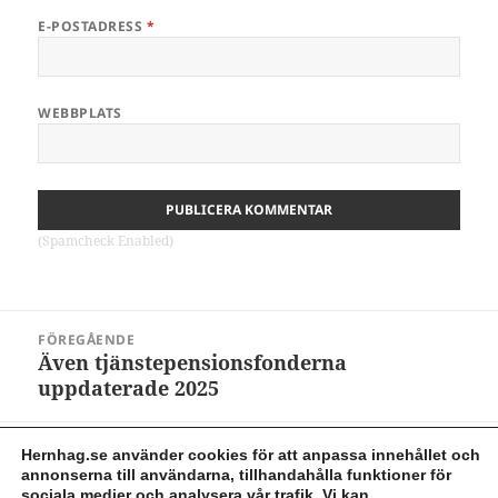
E-POSTADRESS
*
WEBBPLATS
(Spamcheck Enabled)
Inläggsnavigering
FÖREGÅENDE
Även tjänstepensionsfonderna
Föregående
uppdaterade 2025
inlägg:
NÄSTA
Hernhag.se använder cookies för att anpassa innehållet och
Behåll lugnet och fortsätt månadsspara i
Nästa
annonserna till användarna, tillhandahålla funktioner för
sociala medier och analysera vår trafik. Vi kan