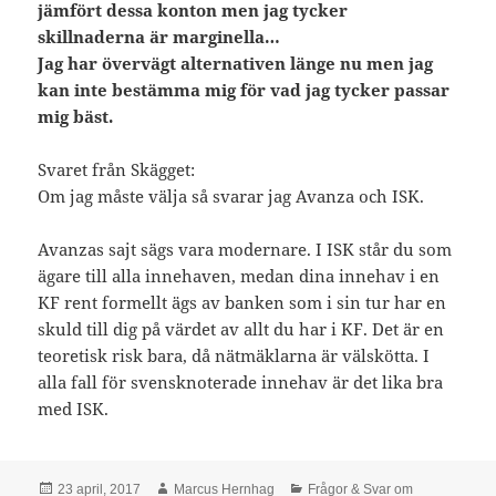
jämfört dessa konton men jag tycker
skillnaderna är marginella…
Jag har övervägt alternativen länge nu men jag
kan inte bestämma mig för vad jag tycker passar
mig bäst.
Svaret från Skägget:
Om jag måste välja så svarar jag Avanza och ISK.
Avanzas sajt sägs vara modernare. I ISK står du som
ägare till alla innehaven, medan dina innehav i en
KF rent formellt ägs av banken som i sin tur har en
skuld till dig på värdet av allt du har i KF. Det är en
teoretisk risk bara, då nätmäklarna är välskötta. I
alla fall för svensknoterade innehav är det lika bra
med ISK.
Postat
Författare
Kategorier
23 april, 2017
Marcus Hernhag
Frågor & Svar om