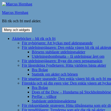
Hoppa
till
Marcus Hernhag
innehåll
Bli rik och fri med aktier.
Meny och widgets
Aktieböcker – bli rik och fri
För nybörjaren: Att lyckas med aktiesparande
För utdelningsjägaren: Den enkla vägen bli rik på aktieu
Börsens stabilaste utdelningsaktier
Utdelningsbombmatta – få utdelningar året om
För utdelningsjägaren: Bygg din egen pengamaskin
För långsiktiga fyndletaren: Hitta världens bästa aktier
Bra Bolag
Statistik om aktier och börsen
För smartare sparande: Den enkla vägen bli rik och fri me
Förenkla och gå din egen väg: Den enkla vägen att lycka
Bra Bolag
Dogs of the Dow – Hundarna på Stockholmsbörs
Preffar – villkor
Stabilaste utdelningsaktierna
För riskspridande strategen: Hitta tillgångarna som gör di
För trendföljaren: Trenderna som gör dig rik på aktier