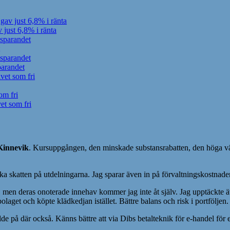
av just 6,8% i ränta
just 6,8% i ränta
sparandet
sparandet
arandet
vet som fri
om fri
et som fri
Kinnevik
. Kursuppgången, den minskade substansrabatten, den höga v
nka skatten på utdelningarna. Jag sparar även in på förvaltningskostnaden
, men deras onoterade innehav kommer jag inte åt själv. Jag upptäckte ä
get och köpte klädkedjan istället. Bättre balans och risk i portföljen.
lde på där också. Känns bättre att via Dibs betalteknik för e-handel f