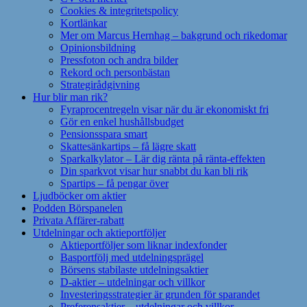
Cookies & integritetspolicy
Kortlänkar
Mer om Marcus Hernhag – bakgrund och rikedomar
Opinionsbildning
Pressfoton och andra bilder
Rekord och personbästan
Strategirådgivning
Hur blir man rik?
Fyraprocentregeln visar när du är ekonomiskt fri
Gör en enkel hushållsbudget
Pensionsspara smart
Skattesänkartips – få lägre skatt
Sparkalkylator – Lär dig ränta på ränta-effekten
Din sparkvot visar hur snabbt du kan bli rik
Spartips – få pengar över
Ljudböcker om aktier
Podden Börspanelen
Privata Affärer-rabatt
Utdelningar och aktieportföljer
Aktieportföljer som liknar indexfonder
Basportfölj med utdelningsprägel
Börsens stabilaste utdelningsaktier
D-aktier – utdelningar och villkor
Investeringsstrategier är grunden för sparandet
Preferensaktier – utdelningar och villkor