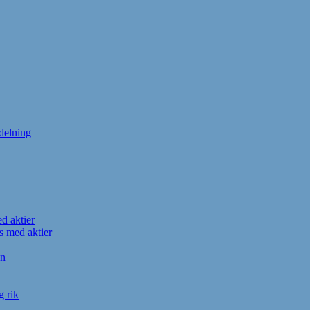
tdelning
d aktier
s med aktier
en
g rik