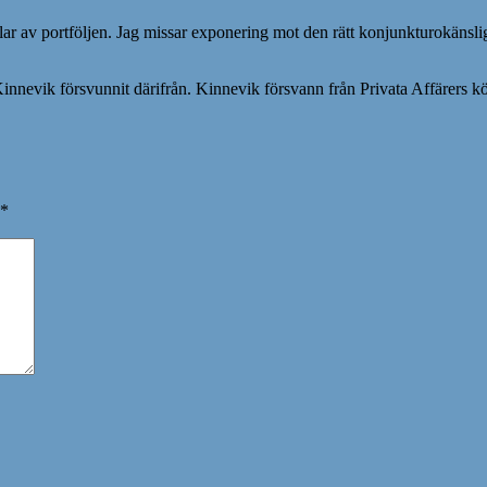
lar av portföljen. Jag missar exponering mot den rätt konjunkturokänslig
innevik försvunnit därifrån. Kinnevik försvann från Privata Affärers kö
*