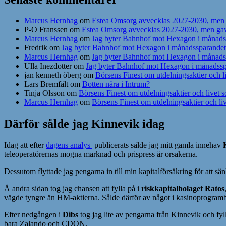
Marcus Hernhag
om
Estea Omsorg avvecklas 2027-2030, men g
P-O Franssen
om
Estea Omsorg avvecklas 2027-2030, men gav 
Marcus Hernhag
om
Jag byter Bahnhof mot Hexagon i månads
Fredrik
om
Jag byter Bahnhof mot Hexagon i månadssparandet
Marcus Hernhag
om
Jag byter Bahnhof mot Hexagon i månads
Ulla Inezdotter
om
Jag byter Bahnhof mot Hexagon i månadssp
jan kenneth öberg
om
Börsens Finest om utdelningsaktier och li
Lars Bremfält
om
Botten nära i Intrum?
Tinja Olsson
om
Börsens Finest om utdelningsaktier och livet s
Marcus Hernhag
om
Börsens Finest om utdelningsaktier och liv
Därför sålde jag Kinnevik idag
Idag att efter
dagens analys
publicerats sålde jag mitt gamla innehav
teleoperatörernas mogna marknad och prispress är orsakerna.
Dessutom flyttade jag pengarna in till min kapitalförsäkring för att sä
Å andra sidan tog jag chansen att fylla på i
riskkapitalbolaget Ratos
vägde tyngre än HM-aktierna. Sålde därför av något i kasinoprogrambola
Efter nedgången i
Dibs
tog jag lite av pengarna från Kinnevik och fyl
bara Zalando och CDON.