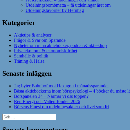
Utdelningsbombmatta – få utdelningar året om
Utdelningsfavoriter by Hernhag
Kategorier
Aktietips & analyser
Frågor & Svar om Sparande
Nyheter om mina aktieböcker, poddar & aktieklipp
Privatekonomi & ekonomisk frihet
Samhälle & politik
Träning & Hälsa
Senaste inläggen
Jag byter Bahnhof mot Hexagon i månadssparandet
Bästa aktieböckerna inom börspsykologi – 4 böcker du måste l
Börspanelen 34 – Närmar vi oss toppen?
Ren Energi och Vatten-fonden 2026
Börsens Finest om utdelningsaktier och livet som fri
Sök
efter:
Senaste kommentarer