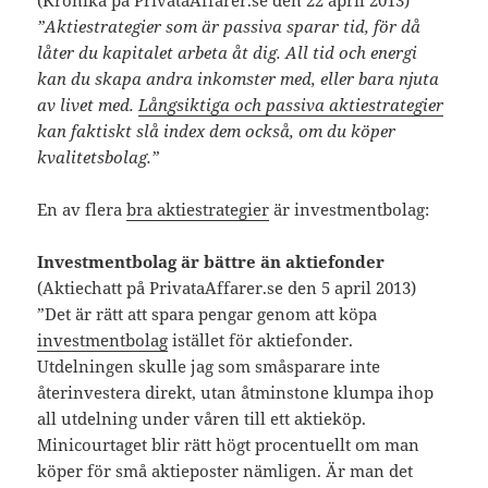
(Krönika på PrivataAffarer.se den 22 april 2013)
”Aktiestrategier som är passiva sparar tid, för då
låter du kapitalet arbeta åt dig. All tid och energi
kan du skapa andra inkomster med, eller bara njuta
av livet med.
Långsiktiga och passiva aktiestrategier
kan faktiskt slå index dem också, om du köper
kvalitetsbolag.”
En av flera
bra aktiestrategier
är investmentbolag:
Investmentbolag är bättre än aktiefonder
(Aktiechatt på PrivataAffarer.se den 5 april 2013)
”Det är rätt att spara pengar genom att köpa
investmentbolag
istället för aktiefonder.
Utdelningen skulle jag som småsparare inte
återinvestera direkt, utan åtminstone klumpa ihop
all utdelning under våren till ett aktieköp.
Minicourtaget blir rätt högt procentuellt om man
köper för små aktieposter nämligen. Är man det