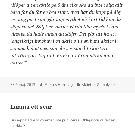
”Köper du en aktie på 5 års sikt ska du inte sälja allt
bara för du får en bra start, men har du köpt på dig
en tung post som går upp mycket på kort tid kan du
sälja en del. Sälj t.ex. aktier värda lika mycket som
vinsten du hade innan du säljer. Det går att ha ett
långsiktigt innehav i en aktie plus en bunt aktier i
samma bolag men som du ser som lite kortare
lättrörligare kapital. Prova att öronmärka dina
aktier!”
Postat
Författare
Kategorier
9 maj, 2013
Marcus Hernhag
Aktietips & analyser
Lämna ett svar
Din e-postadress kommer inte publiceras.
Obligatoriska fält är
märkta
*