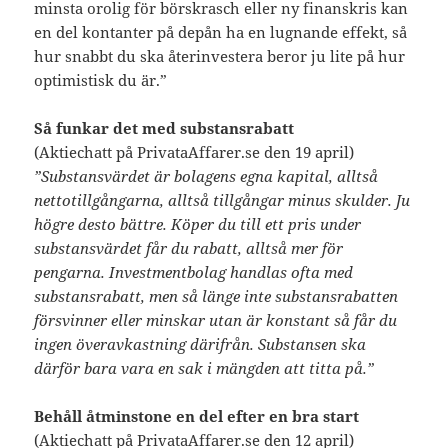
minsta orolig för börskrasch eller ny finanskris kan
en del kontanter på depån ha en lugnande effekt, så
hur snabbt du ska återinvestera beror ju lite på hur
optimistisk du är.”
Så funkar det med substansrabatt
(Aktiechatt på PrivataAffarer.se den 19 april)
”Substansvärdet är bolagens egna kapital, alltså
nettotillgångarna, alltså tillgångar minus skulder. Ju
högre desto bättre. Köper du till ett pris under
substansvärdet får du rabatt, alltså mer för
pengarna. Investmentbolag handlas ofta med
substansrabatt, men så länge inte substansrabatten
försvinner eller minskar utan är konstant så får du
ingen överavkastning därifrån. Substansen ska
därför bara vara en sak i mängden att titta på.”
Behåll åtminstone en del efter en bra start
(Aktiechatt på PrivataAffarer.se den 12 april)