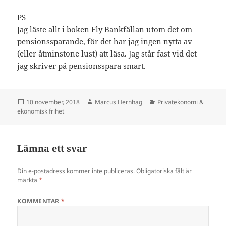
PS
Jag läste allt i boken Fly Bankfällan utom det om
pensionssparande, för det har jag ingen nytta av
(eller åtminstone lust) att läsa. Jag står fast vid det
jag skriver på
pensionsspara smart
.
Postat
Författare
Kategorier
10 november, 2018
Marcus Hernhag
Privatekonomi &
ekonomisk frihet
Lämna ett svar
Din e-postadress kommer inte publiceras.
Obligatoriska fält är
märkta
*
KOMMENTAR
*