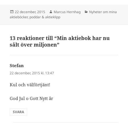
Postat
Författare
Kategorier
22 december, 2015
Marcus Hernhag
Nyheter om mina
aktieböcker, poddar & aktieklipp
13 reaktioner till “Min aktiebok har nu
sålt över miljonen”
Stefan
skriver:
22 december, 2015 kl. 13:47
Kul och välförtjänt!
God Jul o Gott Nytt år
SVARA