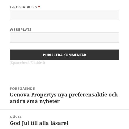
E-POSTADRESS
*
WEBBPLATS
(Spamcheck Enabled)
Inläggsnavigering
FÖREGÅENDE
Genova Propertys nya preferensaktie och
Föregående
andra små nyheter
inlägg:
NÄSTA
God Jul till alla läsare!
Nästa