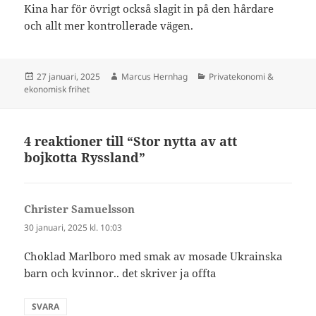
Kina har för övrigt också slagit in på den hårdare
och allt mer kontrollerade vägen.
Postat
Författare
Kategorier
27 januari, 2025
Marcus Hernhag
Privatekonomi &
ekonomisk frihet
4 reaktioner till “Stor nytta av att
bojkotta Ryssland”
Christer Samuelsson
skriver:
30 januari, 2025 kl. 10:03
Choklad Marlboro med smak av mosade Ukrainska
barn och kvinnor.. det skriver ja offta
SVARA