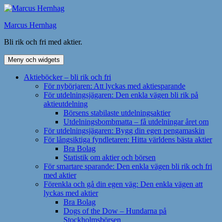
Hoppa
till
Marcus Hernhag
innehåll
Bli rik och fri med aktier.
Meny och widgets
Aktieböcker – bli rik och fri
För nybörjaren: Att lyckas med aktiesparande
För utdelningsjägaren: Den enkla vägen bli rik på
aktieutdelning
Börsens stabilaste utdelningsaktier
Utdelningsbombmatta – få utdelningar året om
För utdelningsjägaren: Bygg din egen pengamaskin
För långsiktiga fyndletaren: Hitta världens bästa aktier
Bra Bolag
Statistik om aktier och börsen
För smartare sparande: Den enkla vägen bli rik och fri
med aktier
Förenkla och gå din egen väg: Den enkla vägen att
lyckas med aktier
Bra Bolag
Dogs of the Dow – Hundarna på
Stockholmsbörsen