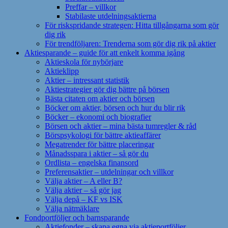
Preffar – villkor
Stabilaste utdelningsaktierna
För riskspridande strategen: Hitta tillgångarna som gör
dig rik
För trendföljaren: Trenderna som gör dig rik på aktier
Aktiesparande – guide för att enkelt komma igång
Aktieskola för nybörjare
Aktieklipp
Aktier – intressant statistik
Aktiestrategier gör dig bättre på börsen
Bästa citaten om aktier och börsen
Böcker om aktier, börsen och hur du blir rik
Böcker – ekonomi och biografier
Börsen och aktier – mina bästa tumregler & råd
Börspsykologi för bättre aktieaffärer
Megatrender för bättre placeringar
Månadsspara i aktier – så gör du
Ordlista – engelska finansord
Preferensaktier – utdelningar och villkor
Välja aktier – A eller B?
Välja aktier – så gör jag
Välja depå – KF vs ISK
Välja nätmäklare
Fondportföljer och barnsparande
Aktiefonder – skapa egna via aktieportföljer