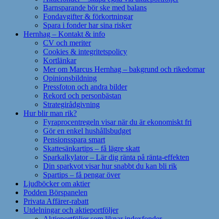
Barnsparande bör ske med balans
Fondavgifter & förkortningar
Spara i fonder har sina risker
Hernhag – Kontakt & info
CV och meriter
Cookies & integritetspolicy
Kortlänkar
Mer om Marcus Hernhag – bakgrund och rikedomar
Opinionsbildning
Pressfoton och andra bilder
Rekord och personbästan
Strategirådgivning
Hur blir man rik?
Fyraprocentregeln visar när du är ekonomiskt fri
Gör en enkel hushållsbudget
Pensionsspara smart
Skattesänkartips – få lägre skatt
Sparkalkylator – Lär dig ränta på ränta-effekten
Din sparkvot visar hur snabbt du kan bli rik
Spartips – få pengar över
Ljudböcker om aktier
Podden Börspanelen
Privata Affärer-rabatt
Utdelningar och aktieportföljer
Aktieportföljer som liknar indexfonder