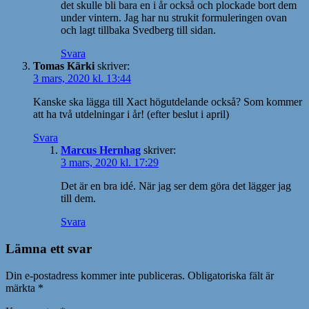
det skulle bli bara en i år också och plockade bort dem
under vintern. Jag har nu strukit formuleringen ovan
och lagt tillbaka Svedberg till sidan.
Svara
Tomas Kärki
skriver:
3 mars, 2020 kl. 13:44
Kanske ska lägga till Xact högutdelande också? Som kommer
att ha två utdelningar i år! (efter beslut i april)
Svara
Marcus Hernhag
skriver:
3 mars, 2020 kl. 17:29
Det är en bra idé. När jag ser dem göra det lägger jag
till dem.
Svara
Lämna ett svar
Din e-postadress kommer inte publiceras.
Obligatoriska fält är
märkta
*