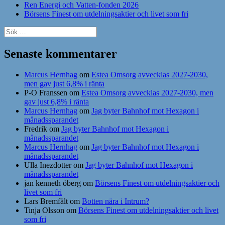
Ren Energi och Vatten-fonden 2026
Börsens Finest om utdelningsaktier och livet som fri
Sök
efter:
Senaste kommentarer
Marcus Hernhag
om
Estea Omsorg avvecklas 2027-2030,
men gav just 6,8% i ränta
P-O Franssen
om
Estea Omsorg avvecklas 2027-2030, men
gav just 6,8% i ränta
Marcus Hernhag
om
Jag byter Bahnhof mot Hexagon i
månadssparandet
Fredrik
om
Jag byter Bahnhof mot Hexagon i
månadssparandet
Marcus Hernhag
om
Jag byter Bahnhof mot Hexagon i
månadssparandet
Ulla Inezdotter
om
Jag byter Bahnhof mot Hexagon i
månadssparandet
jan kenneth öberg
om
Börsens Finest om utdelningsaktier och
livet som fri
Lars Bremfält
om
Botten nära i Intrum?
Tinja Olsson
om
Börsens Finest om utdelningsaktier och livet
som fri