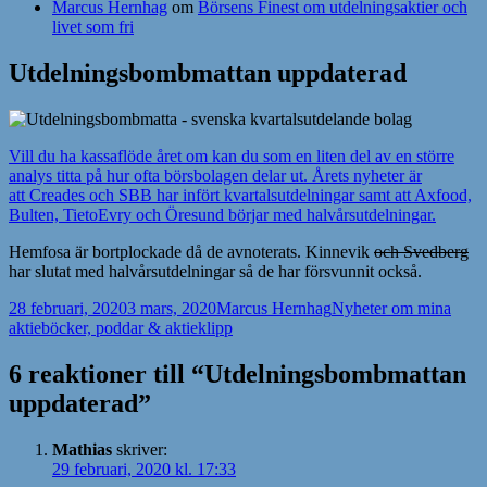
Marcus Hernhag
om
Börsens Finest om utdelningsaktier och
livet som fri
Utdelningsbombmattan uppdaterad
Vill du ha kassaflöde året om kan du som en liten del av en större
analys titta på hur ofta börsbolagen delar ut. Årets nyheter är
att Creades och SBB har infört kvartalsutdelningar samt att Axfood,
Bulten, TietoEvry och Öresund börjar med halvårsutdelningar.
Hemfosa är bortplockade då de avnoterats. Kinnevik
och Svedberg
har slutat med halvårsutdelningar så de har försvunnit också.
Postat
Författare
Kategorier
28 februari, 2020
3 mars, 2020
Marcus Hernhag
Nyheter om mina
aktieböcker, poddar & aktieklipp
6 reaktioner till “Utdelningsbombmattan
uppdaterad”
Mathias
skriver:
29 februari, 2020 kl. 17:33