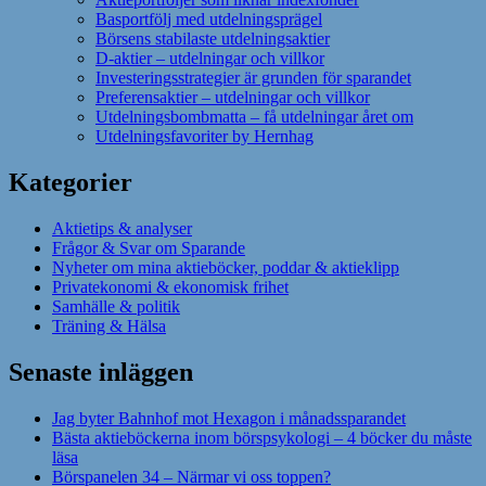
Basportfölj med utdelningsprägel
Börsens stabilaste utdelningsaktier
D-aktier – utdelningar och villkor
Investeringsstrategier är grunden för sparandet
Preferensaktier – utdelningar och villkor
Utdelningsbombmatta – få utdelningar året om
Utdelningsfavoriter by Hernhag
Kategorier
Aktietips & analyser
Frågor & Svar om Sparande
Nyheter om mina aktieböcker, poddar & aktieklipp
Privatekonomi & ekonomisk frihet
Samhälle & politik
Träning & Hälsa
Senaste inläggen
Jag byter Bahnhof mot Hexagon i månadssparandet
Bästa aktieböckerna inom börspsykologi – 4 böcker du måste
läsa
Börspanelen 34 – Närmar vi oss toppen?