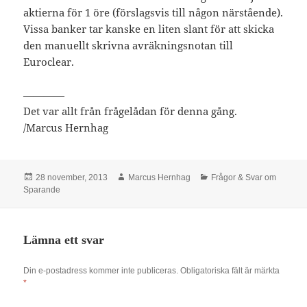
aktierna för 1 öre (förslagsvis till någon närstående).
Vissa banker tar kanske en liten slant för att skicka
den manuellt skrivna avräkningsnotan till
Euroclear.
————
Det var allt från frågelådan för denna gång.
/Marcus Hernhag
Postat
Författare
Kategorier
28 november, 2013
Marcus Hernhag
Frågor & Svar om
Sparande
Lämna ett svar
Din e-postadress kommer inte publiceras.
Obligatoriska fält är märkta
*