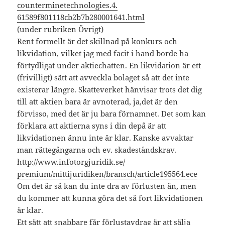
counterminetechnologies.4.
61589f801118cb2b7b280001641.
html
(under rubriken Övrigt)
Rent formellt är det skillnad på konkurs och
likvidation, vilket jag med facit i hand borde ha
förtydligat under aktiechatten. En likvidation är ett
(frivilligt) sätt att avveckla bolaget så att det inte
existerar längre. Skatteverket hänvisar trots det dig
till att aktien bara är avnoterad, ja,det är den
förvisso, med det är ju bara förnamnet. Det som kan
förklara att aktierna syns i din depå är att
likvidationen ännu inte är klar. Kanske avvaktar
man rättegångarna och ev. skadeståndskrav.
http://www.infotorgjuridik.se/
premium/mittijuridiken/
bransch/article195564.ece
Om det är så kan du inte dra av förlusten än, men
du kommer att kunna göra det så fort likvidationen
är klar.
Ett sätt att snabbare får förlustavdrag är att sälja