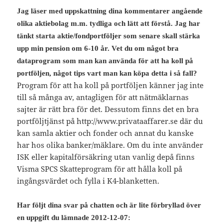
Jag läser med uppskattning dina kommentarer angående
olika aktiebolag m.m. tydliga och lätt att förstå. Jag har
tänkt starta aktie/fondportföljer som senare skall stärka
upp min pension om 6-10 år. Vet du om något bra
dataprogram som man kan använda för att ha koll på
portföljen, något tips vart man kan köpa detta i så fall?
Program för att ha koll på portföljen känner jag inte
till så många av, antagligen för att nätmäklarnas
sajter är rätt bra för det. Dessutom finns det en bra
portföljtjänst på http://www.privataaffarer.se där du
kan samla aktier och fonder och annat du kanske
har hos olika banker/mäklare. Om du inte använder
ISK eller kapitalförsäkring utan vanlig depå finns
Visma SPCS Skatteprogram för att hålla koll på
ingångsvärdet och fylla i K4-blanketten.
Har följt dina svar på chatten och är lite förbryllad över
en uppgift du lämnade 2012-12-07: