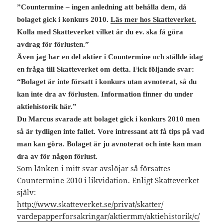
”Countermine – ingen anledning att behålla dem, då
bolaget gick i konkurs 2010.
Läs mer hos Skatteverket.
Kolla med Skatteverket vilket år du ev. ska få göra
avdrag för förlusten.”
Även jag har en del aktier i Countermine och ställde idag
en fråga till Skatteverket om detta. Fick följande svar:
“Bolaget är inte försatt i konkurs utan avnoterat, så du
kan inte dra av förlusten. Information finner du under
aktiehistorik här.”
Du Marcus svarade att bolaget gick i konkurs 2010 men
så är tydligen inte fallet.
Vore intressant att få tips på vad
man kan göra. Bolaget är ju avnoterat och inte kan man
dra av för någon förlust.
Som länken i mitt svar avslöjar så försattes
Countermine 2010 i likvidation. Enligt Skatteverket
själv:
http://www.skatteverket.se/
privat/skatter/
vardepapperforsakringar/
aktiermm/aktiehistorik/c/