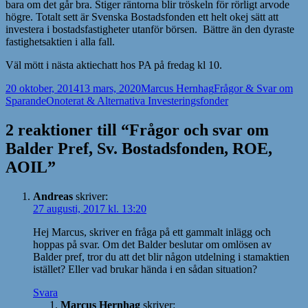
bara om det går bra. Stiger räntorna blir tröskeln för rörligt arvode
högre. Totalt sett är Svenska Bostadsfonden ett helt okej sätt att
investera i bostadsfastigheter utanför börsen. Bättre än den dyraste
fastighetsaktien i alla fall.
Väl mött i nästa aktiechatt hos PA på fredag kl 10.
Postat
Författare
Kategorier
20 oktober, 2014
13 mars, 2020
Marcus Hernhag
Frågor & Svar om
Taggar
Sparande
Onoterat & Alternativa Investeringsfonder
2 reaktioner till “Frågor och svar om
Balder Pref, Sv. Bostadsfonden, ROE,
AOIL”
Andreas
skriver:
27 augusti, 2017 kl. 13:20
Hej Marcus, skriver en fråga på ett gammalt inlägg och
hoppas på svar. Om det Balder beslutar om omlösen av
Balder pref, tror du att det blir någon utdelning i stamaktien
istället? Eller vad brukar hända i en sådan situation?
Svara
Marcus Hernhag
skriver: