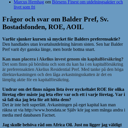
Marcus Hernhag
om
Börsens Finest om utdelningsaktier och
livet som fri
Frågor och svar om Balder Pref, Sv.
Bostadsfonden, ROE, AOIL
Varför sjunker kursen så mycket för Balders preferensaktie?
Den handlades utan kvartalsutdelning härom sisten. Sen har Balder
Pref varit dyr ganska länge, men borde bottna snart.
Kan man placera i Akelius invest genom sin kapitalförsäkring?
Det som finns på börslista och som du kan ha i en kapitalförsäkring
är preferensaktien Akelius Residential Pref. Med tanke på den höga
direktavkastningen och den låga avkastningsskatten är det en
lämplig aktie för en kapitalförsäkring.
Undrar om det finns någon lista över nyckeltalet ROE för olika
företag eller måste jag leta efter var och ett i varje företag. Var i
så fall ska jag leta för att hitta dem?
Det är inte helt superlätt. Avkastningen på eget kapital kan man
räkna ut via http://www.borsdata.se Själv kör jag som många andra i
media med databasen Factset.
Jag skulle behöva råd om Africa Oil. Just nu ligger jag väldigt