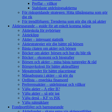
Preffar – villkor
Stabilaste utdelningsaktierna
För riskspridande strategen: Hitta tillgångarna som gör
dig rik
För trendföljaren: Trenderna som gör dig rik på aktier
Aktiesparande – guide för att enkelt komma igång
Aktieskola för nybörjare
Aktieklipp
Aktier – intressant statistik
Aktiestrategier gör dig bättre på börsen
Bästa citaten om aktier och börsen
Böcker om aktier, börsen och hur du blir rik
Böcker – ekonomi och biografier
Börsen och aktier – mina bästa tumregler & råd
Börspsykologi för bättre aktieaffärer
Megatrender för bättre placeringar
Månadsspara i aktier – så gör du
Ordlista – engelska finansord
Preferensaktier – utdelningar och villkor
Välja aktier – A eller B?
Välja aktier – så gör jag
Välja depå – KF vs ISK
Välja nätmäklare
Fondportföljer och barnsparande
Aktiefonder – skapa egna via aktieportföljer