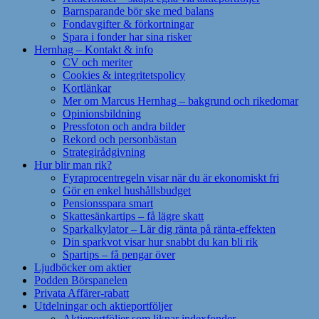
Barnsparande bör ske med balans
Fondavgifter & förkortningar
Spara i fonder har sina risker
Hernhag – Kontakt & info
CV och meriter
Cookies & integritetspolicy
Kortlänkar
Mer om Marcus Hernhag – bakgrund och rikedomar
Opinionsbildning
Pressfoton och andra bilder
Rekord och personbästan
Strategirådgivning
Hur blir man rik?
Fyraprocentregeln visar när du är ekonomiskt fri
Gör en enkel hushållsbudget
Pensionsspara smart
Skattesänkartips – få lägre skatt
Sparkalkylator – Lär dig ränta på ränta-effekten
Din sparkvot visar hur snabbt du kan bli rik
Spartips – få pengar över
Ljudböcker om aktier
Podden Börspanelen
Privata Affärer-rabatt
Utdelningar och aktieportföljer
Aktieportföljer som liknar indexfonder