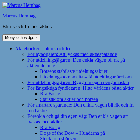
Hoppa
till
Marcus Hernhag
innehåll
Bli rik och fri med aktier.
Meny och widgets
Aktieböcker – bli rik och fri
För nybörjaren: Att lyckas med aktiesparande
För utdelningsjägaren: Den enkla vägen bli rik på
aktieutdelning
Börsens stabilaste utdelningsaktier
Utdelningsbombmatta – få utdelningar året om
För utdelningsjägaren: Bygg din egen pengamaskin
För långsiktiga fyndletaren: Hitta världens bästa aktier
Bra Bolag
Statistik om aktier och börsen
För smartare sparande: Den enkla vägen bli rik och fri
med aktier
Förenkla och gå din egen väg: Den enkla vägen att
lyckas med aktier
Bra Bolag
Dogs of the Dow – Hundarna på
Stockholmsbörsen