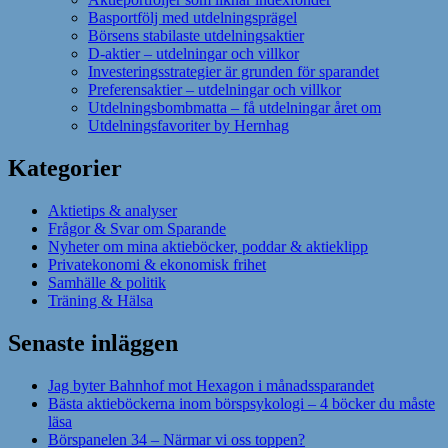
Basportfölj med utdelningsprägel
Börsens stabilaste utdelningsaktier
D-aktier – utdelningar och villkor
Investeringsstrategier är grunden för sparandet
Preferensaktier – utdelningar och villkor
Utdelningsbombmatta – få utdelningar året om
Utdelningsfavoriter by Hernhag
Kategorier
Aktietips & analyser
Frågor & Svar om Sparande
Nyheter om mina aktieböcker, poddar & aktieklipp
Privatekonomi & ekonomisk frihet
Samhälle & politik
Träning & Hälsa
Senaste inläggen
Jag byter Bahnhof mot Hexagon i månadssparandet
Bästa aktieböckerna inom börspsykologi – 4 böcker du måste
läsa
Börspanelen 34 – Närmar vi oss toppen?