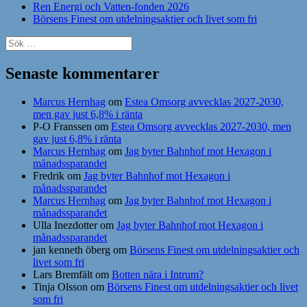
Ren Energi och Vatten-fonden 2026
Börsens Finest om utdelningsaktier och livet som fri
Sök
efter:
Senaste kommentarer
Marcus Hernhag
om
Estea Omsorg avvecklas 2027-2030,
men gav just 6,8% i ränta
P-O Franssen
om
Estea Omsorg avvecklas 2027-2030, men
gav just 6,8% i ränta
Marcus Hernhag
om
Jag byter Bahnhof mot Hexagon i
månadssparandet
Fredrik
om
Jag byter Bahnhof mot Hexagon i
månadssparandet
Marcus Hernhag
om
Jag byter Bahnhof mot Hexagon i
månadssparandet
Ulla Inezdotter
om
Jag byter Bahnhof mot Hexagon i
månadssparandet
jan kenneth öberg
om
Börsens Finest om utdelningsaktier och
livet som fri
Lars Bremfält
om
Botten nära i Intrum?
Tinja Olsson
om
Börsens Finest om utdelningsaktier och livet
som fri