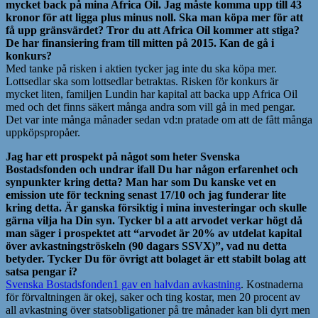
mycket back på mina Africa Oil. Jag måste komma upp till 43
kronor för att ligga plus minus noll. Ska man köpa mer för att
få upp gränsvärdet? Tror du att Africa Oil kommer att stiga?
De har finansiering fram till mitten på 2015. Kan de gå i
konkurs?
Med tanke på risken i aktien tycker jag inte du ska köpa mer.
Lottsedlar ska som lottsedlar betraktas. Risken för konkurs är
mycket liten, familjen Lundin har kapital att backa upp Africa Oil
med och det finns säkert många andra som vill gå in med pengar.
Det var inte många månader sedan vd:n pratade om att de fått många
uppköpspropåer.
Jag har ett prospekt på något som heter Svenska
Bostadsfonden och undrar ifall Du
har någon erfarenhet och
synpunkter kring detta? Man har som Du kanske vet en
emission ute för teckning senast 17/10 och jag funderar lite
kring detta. Är ganska försiktig i mina investeringar och skulle
gärna vilja ha Din syn. Tycker bl a att arvodet verkar högt då
man säger i prospektet att “arvodet är 20% av utdelat kapital
över avkastningströskeln (90 dagars SSVX)”, vad nu detta
betyder. Tycker Du för övrigt att bolaget är ett stabilt bolag att
satsa pengar i?
Svenska Bostadsfonden1 gav en halvdan avkastning
. Kostnaderna
för förvaltningen är okej, saker och ting kostar, men 20 procent av
all avkastning över statsobligationer på tre månader kan bli dyrt men