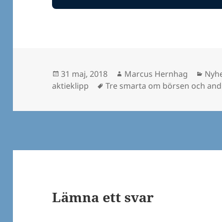
Postat
Författare
Kate
31 maj, 2018
Marcus Hernhag
Nyhe
Taggar
aktieklipp
Tre smarta om börsen och andr
Lämna ett svar