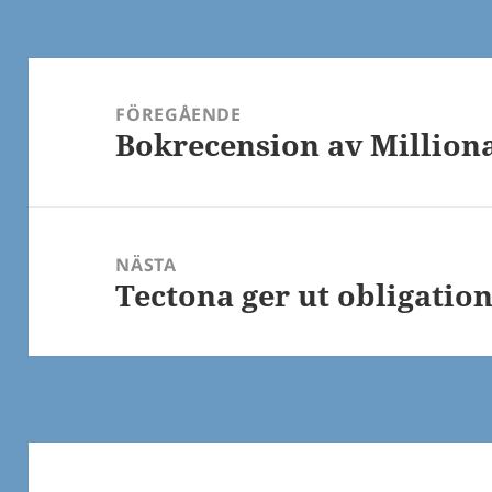
Inläggsnavigering
FÖREGÅENDE
Bokrecension av Million
Föregående
inlägg:
NÄSTA
Tectona ger ut obligatio
Nästa
inlägg: