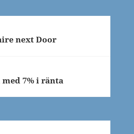
aire next Door
n med 7% i ränta