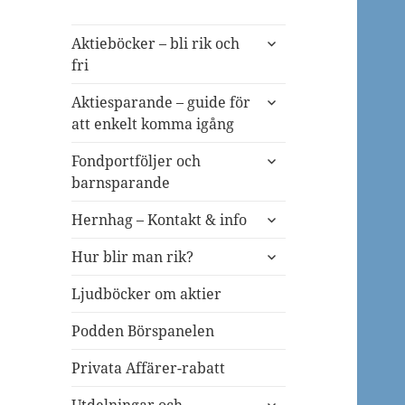
expandera
Aktieböcker – bli rik och
undermeny
fri
expandera
Aktiesparande – guide för
undermeny
att enkelt komma igång
expandera
Fondportföljer och
undermeny
barnsparande
expandera
Hernhag – Kontakt & info
undermeny
expandera
Hur blir man rik?
undermeny
Ljudböcker om aktier
Podden Börspanelen
Privata Affärer-rabatt
expandera