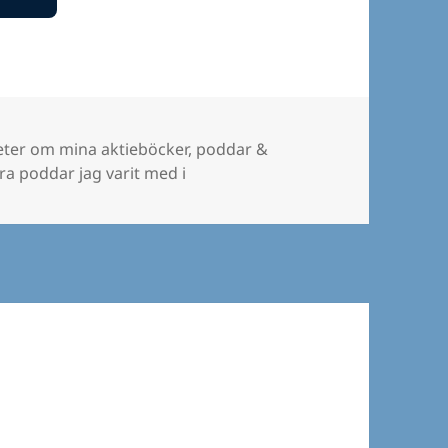
gorier
ter om mina aktieböcker, poddar &
a poddar jag varit med i