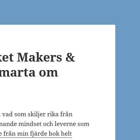
ket Makers &
 Smarta om
vad som skiljer rika från
vinnande mindset och leverne som
e från min fjärde bok helt