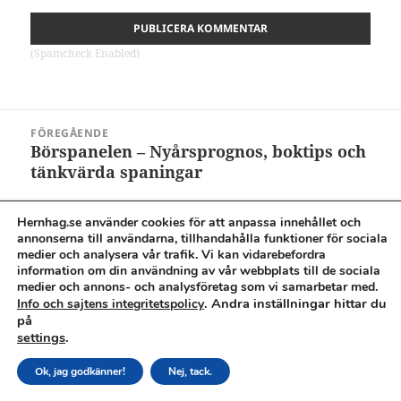
(Spamcheck Enabled)
Inläggsnavigering
FÖREGÅENDE
Börspanelen – Nyårsprognos, boktips och
Föregående
tänkvärda spaningar
inlägg:
Hernhag.se använder cookies för att anpassa innehållet och
NÄSTA
Bli en miljönär – bästa boken om grön
annonserna till användarna, tillhandahålla funktioner för sociala
Nästa
medier och analysera vår trafik. Vi kan vidarebefordra
privatekonomi
inlägg:
information om din användning av vår webbplats till de sociala
medier och annons- och analysföretag som vi samarbetar med.
. Andra inställningar hittar du
Info och sajtens integritetspolicy
Cookies & integritetspolicy
på
(C) Marcus Hernhag 2012 - 2026. Hernhag@gmail.com Allt på
settings
.
denna sida är journalistik och inspiration, ej privatekonomisk
rådgivning.
Ok, jag godkänner!
Nej, tack.