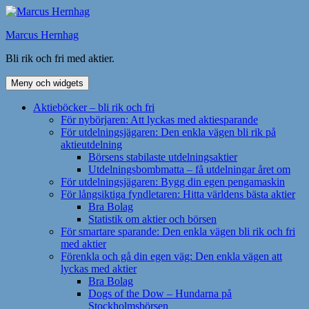
Hoppa
till
Marcus Hernhag
innehåll
Bli rik och fri med aktier.
Meny och widgets
Aktieböcker – bli rik och fri
För nybörjaren: Att lyckas med aktiesparande
För utdelningsjägaren: Den enkla vägen bli rik på
aktieutdelning
Börsens stabilaste utdelningsaktier
Utdelningsbombmatta – få utdelningar året om
För utdelningsjägaren: Bygg din egen pengamaskin
För långsiktiga fyndletaren: Hitta världens bästa aktier
Bra Bolag
Statistik om aktier och börsen
För smartare sparande: Den enkla vägen bli rik och fri
med aktier
Förenkla och gå din egen väg: Den enkla vägen att
lyckas med aktier
Bra Bolag
Dogs of the Dow – Hundarna på
Stockholmsbörsen