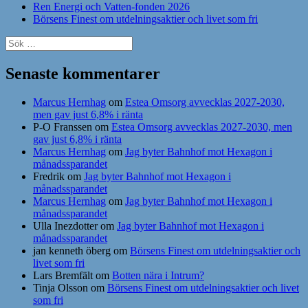
Ren Energi och Vatten-fonden 2026
Börsens Finest om utdelningsaktier och livet som fri
Sök
efter:
Senaste kommentarer
Marcus Hernhag
om
Estea Omsorg avvecklas 2027-2030,
men gav just 6,8% i ränta
P-O Franssen
om
Estea Omsorg avvecklas 2027-2030, men
gav just 6,8% i ränta
Marcus Hernhag
om
Jag byter Bahnhof mot Hexagon i
månadssparandet
Fredrik
om
Jag byter Bahnhof mot Hexagon i
månadssparandet
Marcus Hernhag
om
Jag byter Bahnhof mot Hexagon i
månadssparandet
Ulla Inezdotter
om
Jag byter Bahnhof mot Hexagon i
månadssparandet
jan kenneth öberg
om
Börsens Finest om utdelningsaktier och
livet som fri
Lars Bremfält
om
Botten nära i Intrum?
Tinja Olsson
om
Börsens Finest om utdelningsaktier och livet
som fri