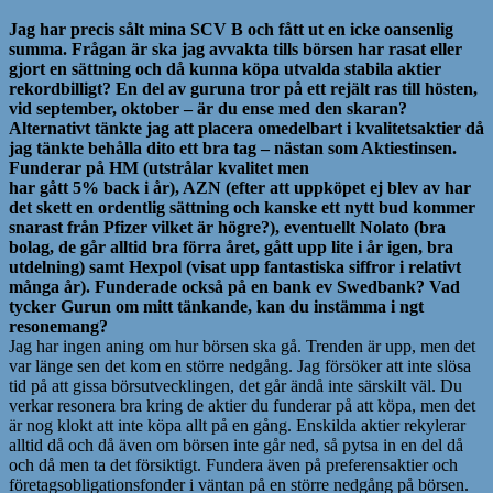
Jag har precis sålt mina SCV B och fått ut en icke oansenlig
summa. Frågan är ska jag avvakta tills börsen har rasat eller
gjort en sättning och då kunna köpa utvalda stabila aktier
rekordbilligt? En del av guruna tror på ett rejält ras till hösten,
vid september, oktober – är du ense med den skaran?
Alternativt tänkte jag att placera omedelbart i kvalitetsaktier då
jag tänkte behålla dito ett bra tag – nästan som Aktiestinsen.
Funderar på HM (utstrålar kvalitet men
har gått 5% back i år), AZN (efter att uppköpet ej blev av har
det skett en ordentlig sättning och kanske ett nytt bud kommer
snarast från Pfizer vilket är högre?), eventuellt Nolato (bra
bolag, de går alltid bra förra året, gått upp lite i år igen, bra
utdelning) samt
Hexpol (visat upp fantastiska siffror i relativt
många år). Funderade också på en bank ev Swedbank? Vad
tycker Gurun om mitt tänkande, kan du instämma i ngt
resonemang?
Jag har ingen aning om hur börsen ska gå. Trenden är upp, men det
var länge sen det kom en större nedgång. Jag försöker att inte slösa
tid på att gissa börsutvecklingen, det går ändå inte särskilt väl. Du
verkar resonera bra kring de aktier du funderar på att köpa, men det
är nog klokt att inte köpa allt på en gång. Enskilda aktier rekylerar
alltid då och då även om börsen inte går ned, så pytsa in en del då
och då men ta det försiktigt. Fundera även på preferensaktier och
företagsobligationsfonder i väntan på en större nedgång på börsen.