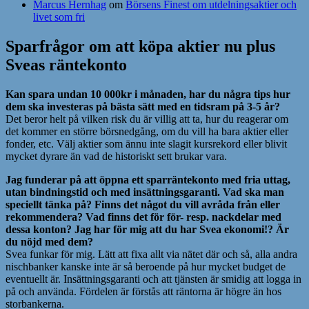
Marcus Hernhag
om
Börsens Finest om utdelningsaktier och
livet som fri
Sparfrågor om att köpa aktier nu plus
Sveas räntekonto
Kan spara undan 10 000kr i månaden, har du några tips hur
dem ska investeras på bästa sätt med en tidsram på 3-5 år?
Det beror helt på vilken risk du är villig att ta, hur du reagerar om
det kommer en större börsnedgång, om du vill ha bara aktier eller
fonder, etc. Välj aktier som ännu inte slagit kursrekord eller blivit
mycket dyrare än vad de historiskt sett brukar vara.
Jag funderar på att öppna ett sparräntekonto med fria uttag,
utan bindningstid och med insättningsgaranti. Vad ska man
speciellt tänka på? Finns det något du vill avråda från eller
rekommendera? Vad finns det för för- resp. nackdelar med
dessa konton? Jag har för mig att du har Svea ekonomi!? Är
du nöjd med dem?
Svea funkar för mig. Lätt att fixa allt via nätet där och så, alla andra
nischbanker kanske inte är så beroende på hur mycket budget de
eventuellt är. Insättningsgaranti och att tjänsten är smidig att logga in
på och använda. Fördelen är förstås att räntorna är högre än hos
storbankerna.