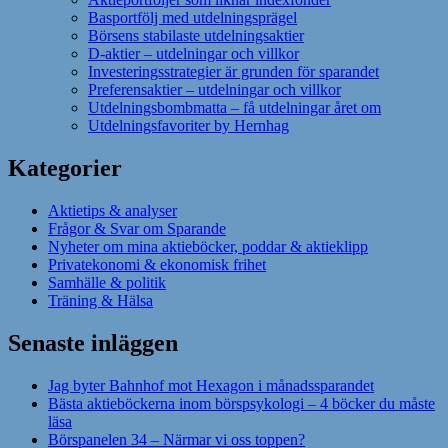
Basportfölj med utdelningsprägel
Börsens stabilaste utdelningsaktier
D-aktier – utdelningar och villkor
Investeringsstrategier är grunden för sparandet
Preferensaktier – utdelningar och villkor
Utdelningsbombmatta – få utdelningar året om
Utdelningsfavoriter by Hernhag
Kategorier
Aktietips & analyser
Frågor & Svar om Sparande
Nyheter om mina aktieböcker, poddar & aktieklipp
Privatekonomi & ekonomisk frihet
Samhälle & politik
Träning & Hälsa
Senaste inläggen
Jag byter Bahnhof mot Hexagon i månadssparandet
Bästa aktieböckerna inom börspsykologi – 4 böcker du måste
läsa
Börspanelen 34 – Närmar vi oss toppen?