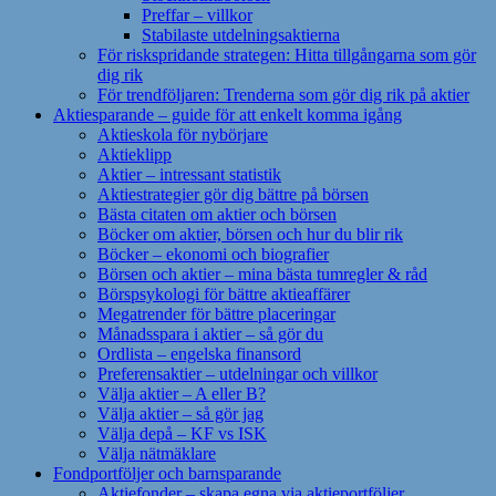
Preffar – villkor
Stabilaste utdelningsaktierna
För riskspridande strategen: Hitta tillgångarna som gör
dig rik
För trendföljaren: Trenderna som gör dig rik på aktier
Aktiesparande – guide för att enkelt komma igång
Aktieskola för nybörjare
Aktieklipp
Aktier – intressant statistik
Aktiestrategier gör dig bättre på börsen
Bästa citaten om aktier och börsen
Böcker om aktier, börsen och hur du blir rik
Böcker – ekonomi och biografier
Börsen och aktier – mina bästa tumregler & råd
Börspsykologi för bättre aktieaffärer
Megatrender för bättre placeringar
Månadsspara i aktier – så gör du
Ordlista – engelska finansord
Preferensaktier – utdelningar och villkor
Välja aktier – A eller B?
Välja aktier – så gör jag
Välja depå – KF vs ISK
Välja nätmäklare
Fondportföljer och barnsparande
Aktiefonder – skapa egna via aktieportföljer