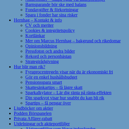
Barnsparande bör ske med balans
Fondavgifter & förkortningar
Spara i fonder har sina risker
Hernhag – Kontakt & info
CV och meriter
Cookies & integritetspolicy
Kortlänkar
Mer om Marcus Hernhag – bakgrund och rikedomar
Opinionsbildning
Pressfoton och andra bilder
Rekord och personbästan
Strategirådgivning
Hur blir man rik?
Fyraprocentregeln visar när du är ekonomiskt fri
Gör en enkel hushållsbudget
Pensionsspara smart
Skattesänkartips – få lägre skatt
Sparkalkylator – Lär dig ränta på ränta-effekten
Din sparkvot visar hur snabbt du kan bli rik
Spartips – få pengar över
Ljudböcker om aktier
Podden Börspanelen
Privata Affärer-rabatt
Utdelningar och aktieportföljer
Aktieportföljer som liknar indexfonder