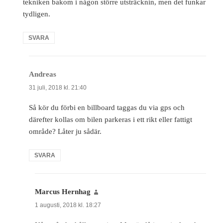
tekniken bakom i någon större utsträcknin, men det funkar
tydligen.
SVARA
Andreas
skriver:
31 juli, 2018 kl. 21:40
Så kör du förbi en billboard taggas du via gps och
därefter kollas om bilen parkeras i ett rikt eller fattigt
område? Låter ju sådär.
SVARA
Marcus Hernhag
skriver:
1 augusti, 2018 kl. 18:27