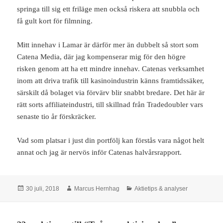
springa till sig ett friläge men också riskera att snubbla och
få gult kort för filmning.
Mitt innehav i Lamar är därför mer än dubbelt så stort som
Catena Media, där jag kompenserar mig för den högre
risken genom att ha ett mindre innehav. Catenas verksamhet
inom att driva trafik till kasinoindustrin känns framtidssäker,
särskilt då bolaget via förvärv blir snabbt bredare. Det här är
rätt sorts affiliateindustri, till skillnad från Tradedoubler vars
senaste tio år förskräcker.
Vad som platsar i just din portfölj kan förstås vara något helt
annat och jag är nervös inför Catenas halvårsrapport.
Postat
Författare
Kategorier
30 juli, 2018
Marcus Hernhag
Aktietips & analyser