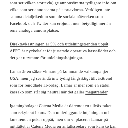
som ser vilken stortavla) ge annonsörerna tydligare info om
vilka som ser annonserna på stortavlorna. Verkligen inte
samma detaljrikedom som de sociala nätverken som
Facebook och Twitter kan erbjuda, men betydligt mer än
rena analoga annonsplatser.
Direktavkastningen är 5% och utdelningstrenden uppåt
.
AFFO är nyckeltalet för justerade operativa kassaflödet och
det ger utrymme för utdelningshöjningar.
Lamar är en säker vinnare på kommande valkampanjer i
USA, men jag ser ändå inte tydlig långsiktigt tillväxttrend
som för renodlade IT-bolag. Lamar är mer som en stabil
kassako som står sig neutral när det gäller
megatrender
.
Igamingbolaget Catena Media är däremot en tillväxtraket
som rekylerat i kurs. Den underliggande intjäningen och
kurstrenden pekar uppåt, men om vi placerar Lamar på
mittfältet är Catena Media en anfallsspelare som kanske kan