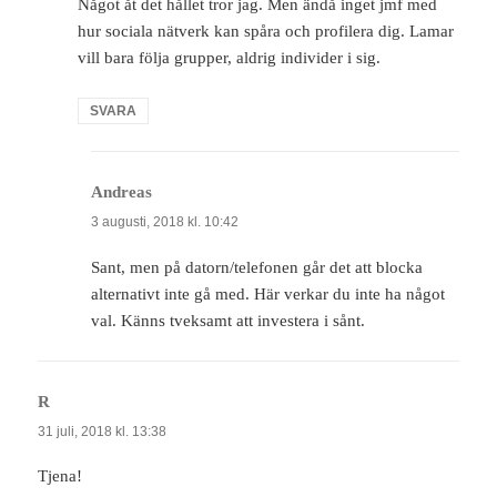
Något åt det hållet tror jag. Men ändå inget jmf med
hur sociala nätverk kan spåra och profilera dig. Lamar
vill bara följa grupper, aldrig individer i sig.
SVARA
Andreas
skriver:
3 augusti, 2018 kl. 10:42
Sant, men på datorn/telefonen går det att blocka
alternativt inte gå med. Här verkar du inte ha något
val. Känns tveksamt att investera i sånt.
R
skriver:
31 juli, 2018 kl. 13:38
Tjena!