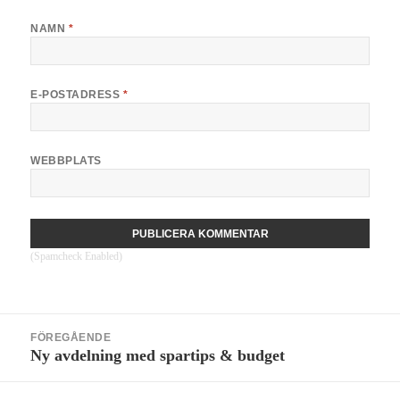
NAMN
*
E-POSTADRESS
*
WEBBPLATS
(Spamcheck Enabled)
Inläggsnavigering
FÖREGÅENDE
Ny avdelning med spartips & budget
Föregående
inlägg: