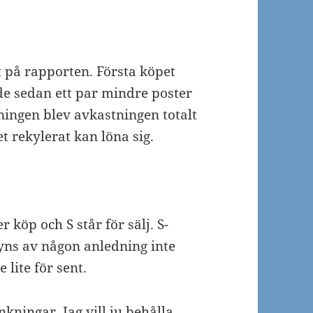
t på rapporten. Första köpet
ade sedan ett par mindre poster
ningen blev avkastningen totalt
t rekylerat kan löna sig.
r köp och S står för sälj. S-
ns av någon anledning inte
 lite för sent.
nkningar. Jag vill ju behålla