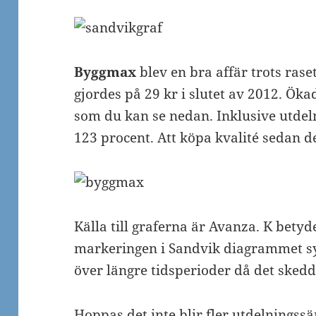
Byggmax
blev en bra affär trots rase
gjordes på 29 kr i slutet av 2012. Ök
som du kan se nedan. Inklusive utdel
123 procent. Att köpa kvalité sedan de
Källa till graferna är Avanza. K betyde
markeringen i Sandvik diagrammet sy
över längre tidsperioder då det skedde
Hoppas det inte blir fler utdelningssä