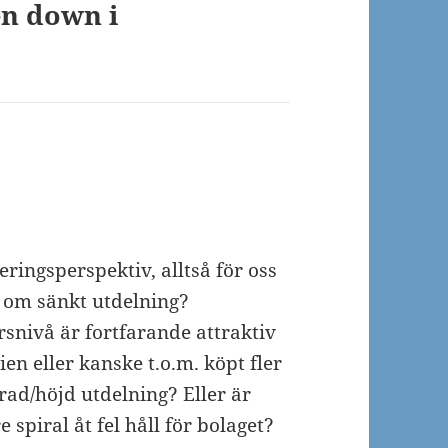
en down i
ringsperspektiv, alltså för oss
t om sänkt utdelning?
snivå är fortfarande attraktiv
en eller kanske t.o.m. köpt fler
ad/höjd utdelning? Eller är
spiral åt fel håll för bolaget?