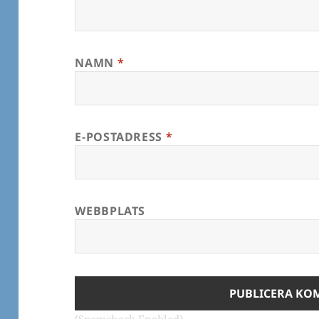
NAMN
*
E-POSTADRESS
*
WEBBPLATS
(Spamcheck Enabled)