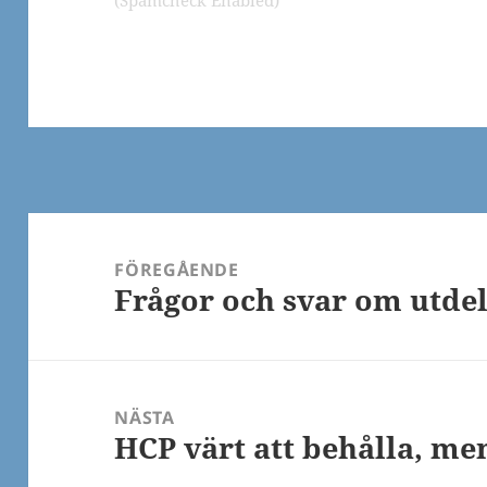
Inläggsnavigering
FÖREGÅENDE
Frågor och svar om utde
Föregående
inlägg:
NÄSTA
HCP värt att behålla, men
Nästa
inlägg: