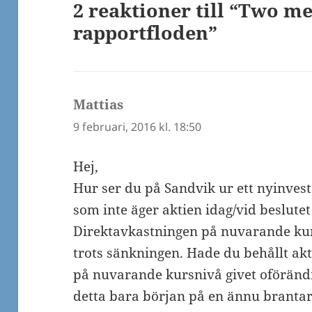
2 reaktioner till “Two m
rapportfloden”
Mattias
skriver:
9 februari, 2016 kl. 18:50
Hej,
Hur ser du på Sandvik ur ett nyinveste
som inte äger aktien idag/vid beslute
Direktavkastningen på nuvarande kur
trots sänkningen. Hade du behållt akti
på nuvarande kursnivå givet oförändr
detta bara början på en ännu brantare 