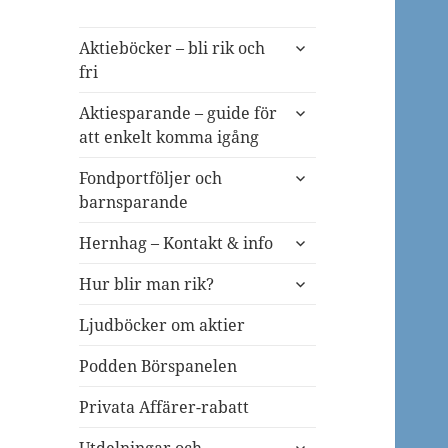
expandera
Aktieböcker – bli rik och
undermeny
fri
expandera
Aktiesparande – guide för
undermeny
att enkelt komma igång
expandera
Fondportföljer och
undermeny
barnsparande
expandera
Hernhag – Kontakt & info
undermeny
expandera
Hur blir man rik?
undermeny
Ljudböcker om aktier
Podden Börspanelen
Privata Affärer-rabatt
expandera