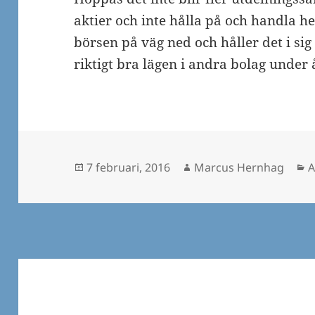
aktier och inte hålla på och handla he
börsen på väg ned och håller det i si
riktigt bra lägen i andra bolag under 
Postat
Författare
K
7 februari, 2016
Marcus Hernhag
A