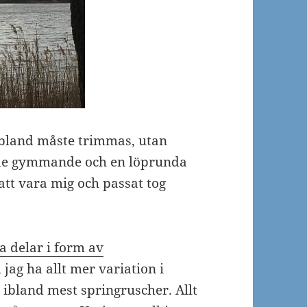
 ibland måste trimmas, utan
åde gymmande och en löprunda
att vara mig och passat tog
ka delar i form av
l jag ha allt mer variation i
 ibland mest springruscher. Allt