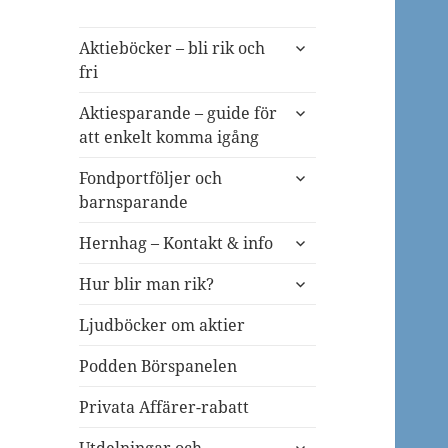
expandera
Aktieböcker – bli rik och
undermeny
fri
expandera
Aktiesparande – guide för
undermeny
att enkelt komma igång
expandera
Fondportföljer och
undermeny
barnsparande
expandera
Hernhag – Kontakt & info
undermeny
expandera
Hur blir man rik?
undermeny
Ljudböcker om aktier
Podden Börspanelen
Privata Affärer-rabatt
expandera