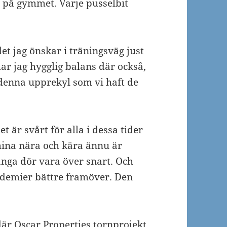
er på gymmet. Varje pusselbit
t jag önskar i träningsväg just
ar jag hygglig balans där också,
denna upprekyl som vi haft de
t är svårt för alla i dessa tider
 mina nära och kära ännu är
ga dör vara över snart. Och
ndemier bättre framöver. Den
är Oscar Properties tornprojekt