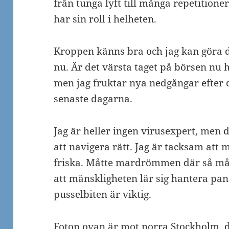
från tunga lyft till många repetition
har sin roll i helheten.
Kroppen känns bra och jag kan göra de
nu. Är det värsta taget på börsen nu h
men jag fruktar nya nedgångar efter 
senaste dagarna.
Jag är heller ingen virusexpert, men de
att navigera rätt. Jag är tacksam att
friska. Måtte mardrömmen där så mån
att mänskligheten lär sig hantera pa
pusselbiten är viktig.
Foton ovan är mot norra Stockholm, d