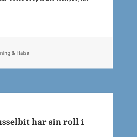
egorier
äning & Hälsa
sselbit har sin roll i