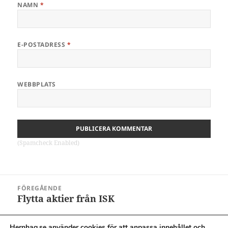
NAMN
*
E-POSTADRESS
*
WEBBPLATS
(Spamcheck Enabled)
Inläggsnavigering
FÖREGÅENDE
Flytta aktier från ISK
Föregående
inlägg:
Hernhag.se använder cookies för att anpassa innehållet och
NÄSTA