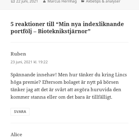
Postat
Författare
Kategorier
22 juni, 2021
Marcus Hernhag
Aktietips & analyser
5 reaktioner till “Min nya indexliknande
portfölj – Bioteknikstjärnor”
Ruben
skriver:
23 juni, 2021 kl. 19:22
Spännande innehav! Men hur tänker du kring Lincs
höga premie? Eftersom bolaget är nytt på börsen
tänker jag att det är svårt att avgöra huruvida den
kommer stanna eller om det bara är tillfälligt.
SVARA
Alice
skriver: