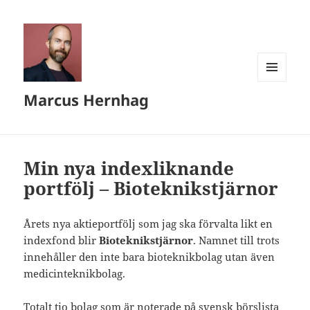
MENY
Marcus Hernhag
OCH
WIDGETS
Min nya indexliknande
portfölj – Bioteknikstjärnor
Årets nya aktieportfölj som jag ska förvalta likt en
indexfond blir
Bioteknikstjärnor
. Namnet till trots
innehåller den inte bara bioteknikbolag utan även
medicinteknikbolag.
Totalt tio bolag som är noterade på svensk börslista