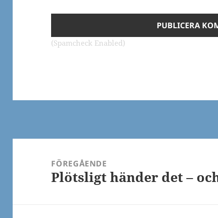
(Spamcheck Enabled)
Inläggsnavigering
FÖREGÅENDE
Plötsligt händer det – oc
Föregående
inlägg: