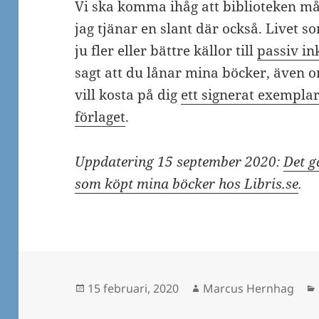
Vi ska komma ihåg att biblioteken må
jag tjänar en slant där också. Livet s
ju fler eller bättre källor till
passiv i
sagt att du lånar mina böcker, även om
vill kosta på dig
ett signerat exemplar
förlaget
.
Uppdatering 15 september 2020:
Det g
som köpt mina böcker hos Libris.se
.
Postat
Författare
15 februari, 2020
Marcus Hernhag