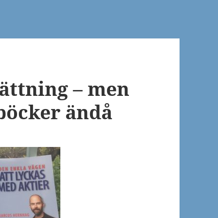
sättning – men
böcker ändå