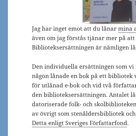
Jag har inget emot att du lånar
mina 
även om jag förstås tjänar mer på at
Biblioteksersättningen är nämligen lå
Den individuella ersättningen som vi f
någon lånade en bok på ett bibliotek v
för utlånad e-bok och vid två författ
den biblioteksersättningen. Antalet l
datoriserade folk- och skolbiblioteke
av övrigt som stenåldersbibliotek och 
Detta enligt Sveriges Författarfond
.