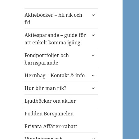
expandera
Aktieböcker – bli rik och
undermeny
fri
expandera
Aktiesparande – guide för
undermeny
att enkelt komma igång
expandera
Fondportföljer och
undermeny
barnsparande
expandera
Hernhag – Kontakt & info
undermeny
expandera
Hur blir man rik?
undermeny
Ljudböcker om aktier
Podden Börspanelen
Privata Affärer-rabatt
expandera